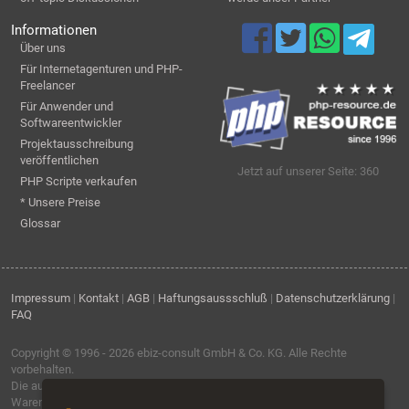
Informationen
Über uns
Für Internetagenturen und PHP-
Freelancer
Für Anwender und
Softwareentwickler
Projektausschreibung
veröffentlichen
Jetzt auf unserer Seite: 360
PHP Scripte verkaufen
* Unsere Preise
Glossar
Impressum
|
Kontakt
|
AGB
|
Haftungsaussschluß
|
Datenschutzerklärung
|
FAQ
Copyright © 1996 - 2026
ebiz-consult GmbH & Co. KG
. Alle Rechte
vorbehalten.
Die auf dieser Seite verwendeten Produktbezeichnungen, Namen und
Warenzeichen sind Eigentum der jeweiligen Firmen.