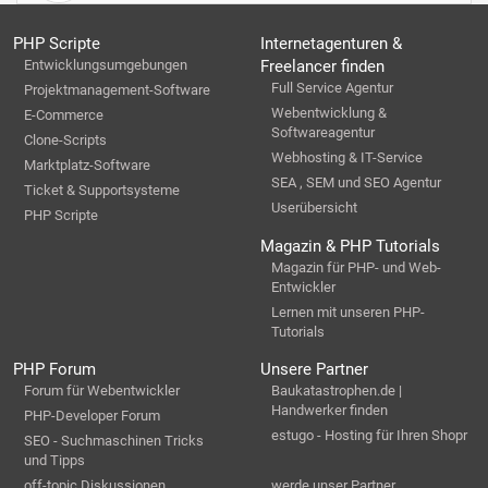
PHP Scripte
Internetagenturen &
Entwicklungsumgebungen
Freelancer finden
Full Service Agentur
Projektmanagement-Software
Webentwicklung &
E-Commerce
Softwareagentur
Clone-Scripts
Webhosting & IT-Service
Marktplatz-Software
SEA , SEM und SEO Agentur
Ticket & Supportsysteme
Userübersicht
PHP Scripte
Magazin & PHP Tutorials
Magazin für PHP- und Web-
Entwickler
Lernen mit unseren PHP-
Tutorials
PHP Forum
Unsere Partner
Forum für Webentwickler
Baukatastrophen.de |
Handwerker finden
PHP-Developer Forum
estugo - Hosting für Ihren Shopr
SEO - Suchmaschinen Tricks
und Tipps
off-topic Diskussionen
werde unser Partner