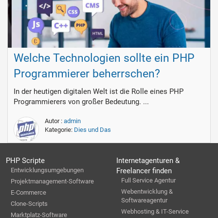
Welche Technologien sollte ein PHP
Programmierer beherrschen?
In der heutigen digitalen Welt ist die Rolle eines PHP
Programmierers von großer Bedeutung. ...
Autor :
admin
Kategorie:
Dies und Das
PHP Scripte
Internetagenturen &
Entwicklungsumgebungen
Freelancer finden
Full Service Agentur
Projektmanagement-Software
Webentwicklung &
E-Commerce
Softwareagentur
Clone-Scripts
Webhosting & IT-Service
Marktplatz-Software