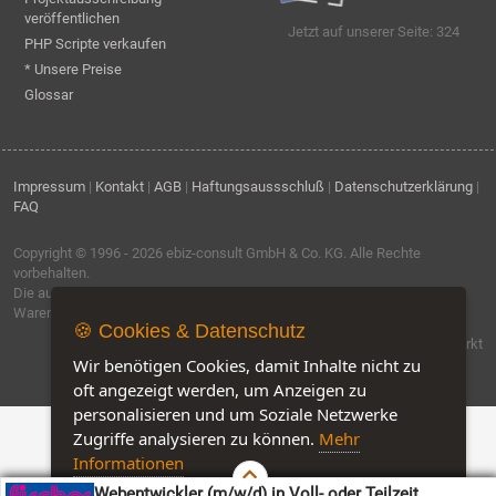
veröffentlichen
Jetzt auf unserer Seite: 324
PHP Scripte verkaufen
* Unsere Preise
Glossar
Impressum
|
Kontakt
|
AGB
|
Haftungsaussschluß
|
Datenschutzerklärung
|
FAQ
Copyright © 1996 - 2026
ebiz-consult GmbH & Co. KG
. Alle Rechte
vorbehalten.
Die auf dieser Seite verwendeten Produktbezeichnungen, Namen und
Warenzeichen sind Eigentum der jeweiligen Firmen.
🍪 Cookies & Datenschutz
Software by IQ-Markt
Wir benötigen Cookies, damit Inhalte nicht zu
oft angezeigt werden, um Anzeigen zu
personalisieren und um Soziale Netzwerke
Zugriffe analysieren zu können.
Mehr
Informationen
Webentwickler (m/w/d) in Voll- oder Teilzeit