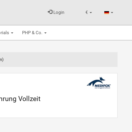
Login
€
rials
PHP & Co.
m)
rung Vollzeit