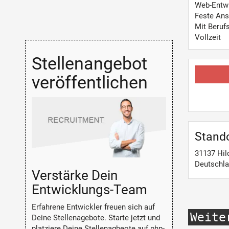
Web-Entw
Feste Ans
Mit Beruf
Vollzeit
Stellenangebot
veröffentlichen
Stand
31137
Hil
Deutschl
Verstärke Dein
Entwicklungs-Team
Erfahrene Entwickler freuen sich auf
Weite
Deine Stellenagebote. Starte jetzt und
platziere Deine Stellenagbeote auf php-