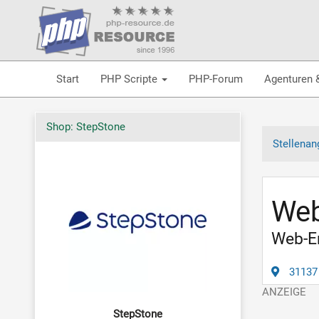
Start
PHP Scripte
PHP-Forum
Agenturen 
Shop: StepStone
Stellenan
Web
Web-En
31137
StepStone