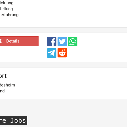
icklung
tellung
serfahrung
Details
ort
desheim
and
re Jobs