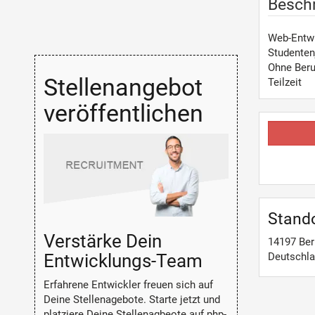
Besch
Web-Entw
Studenten
Ohne Beru
Stellenangebot
Teilzeit
veröffentlichen
Stand
Verstärke Dein
14197
Ber
Entwicklungs-Team
Deutschl
Erfahrene Entwickler freuen sich auf
Deine Stellenagebote. Starte jetzt und
platziere Deine Stellenagbeote auf php-