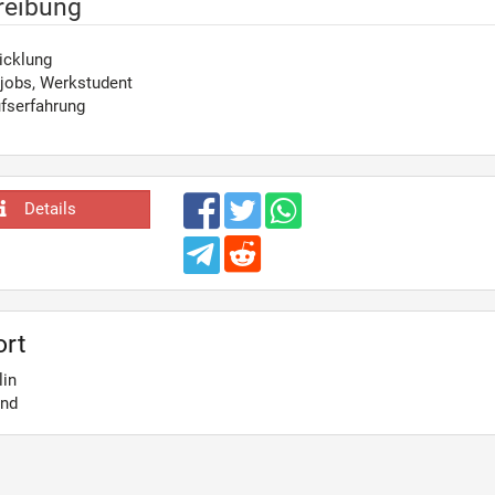
reibung
icklung
jobs, Werkstudent
fserfahrung
Details
ort
lin
and