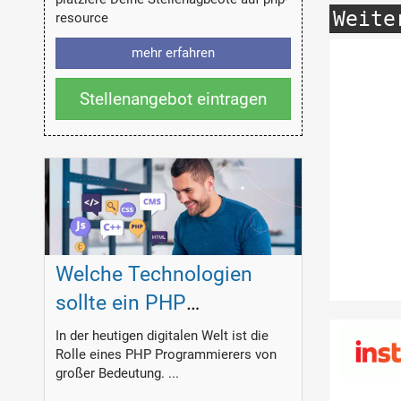
Weite
resource
mehr erfahren
Stellenangebot eintragen
Welche Technologien
sollte ein PHP
Programmierer
In der heutigen digitalen Welt ist die
Rolle eines PHP Programmierers von
beherrschen?
großer Bedeutung. ...