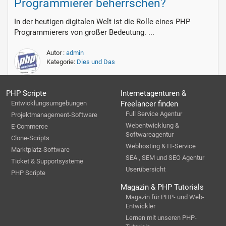
Programmierer beherrschen?
In der heutigen digitalen Welt ist die Rolle eines PHP
Programmierers von großer Bedeutung. ...
Autor :
admin
Kategorie:
Dies und Das
PHP Scripte
Internetagenturen &
Entwicklungsumgebungen
Freelancer finden
Full Service Agentur
Projektmanagement-Software
Webentwicklung &
E-Commerce
Softwareagentur
Clone-Scripts
Webhosting & IT-Service
Marktplatz-Software
SEA , SEM und SEO Agentur
Ticket & Supportsysteme
Userübersicht
PHP Scripte
Magazin & PHP Tutorials
Magazin für PHP- und Web-
Entwickler
Lernen mit unseren PHP-