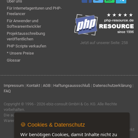
Über uns
Für Internetagenturen und PHP-
Freelancer
Für Anwender und
Softwareentwickler
Projektausschreibung
veröffentlichen
Jetzt auf unserer Seite: 258
PHP Scripte verkaufen
* Unsere Preise
Glossar
Impressum
|
Kontakt
|
AGB
|
Haftungsaussschluß
|
Datenschutzerklärung
|
FAQ
Copyright © 1996 - 2026
ebiz-consult GmbH & Co. KG
. Alle Rechte
vorbehalten.
Die auf dieser Seite verwendeten Produktbezeichnungen, Namen und
Warenzeichen sind Eigentum der jeweiligen Firmen.
🍪 Cookies & Datenschutz
Software by IQ-Markt
Wir benötigen Cookies, damit Inhalte nicht zu