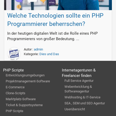
Welche Technologien sollte ein PHP
Programmierer beherrschen?
In der heutigen digitalen Welt ist die Rolle eines PHP
Programmierers von großer Bedeutung. ...
Autor :
admin
Kategorie:
Dies und Das
PHP Scripte
Internetagenturen &
Entwicklungsumgebungen
Freelancer finden
Full Service Agentur
Projektmanagement-Software
Webentwicklung &
E-Commerce
Softwareagentur
Clone-Scripts
Webhosting & IT-Service
Marktplatz-Software
SEA , SEM und SEO Agentur
Ticket & Supportsysteme
Userübersicht
PHP Scripte