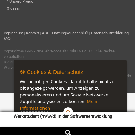
* Unsere Preise
Glossar
Impressum
|
Kontakt
|
AGB
|
Haftungsaussschluß
|
Datenschutzerklärung
|
FAQ
Copyright © 1996 - 2026
ebiz-consult GmbH & Co. KG
. Alle Rechte
vorbehalten.
Die auf dieser Seite verwendeten Produktbezeichnungen, Namen und
Warenzeichen sind Eigentum der jeweiligen Firmen.
🍪 Cookies & Datenschutz
Software by IQ-Markt
Wir benötigen Cookies, damit Inhalte nicht zu
oft angezeigt werden, um Anzeigen zu
personalisieren und um Soziale Netzwerke
Zugriffe analysieren zu können.
Mehr
Informationen
Werkstudent (m/w/d) in der Softwareentwicklung
Akzeptieren
Customise Cookies