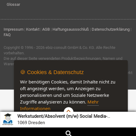
Glossar
Impressum
|
Kontakt
|
AGB
|
Haftungsaussschluß
|
Datenschutzerklärung
|
FAQ
Copyright © 1996 - 2026
ebiz-consult GmbH & Co. KG
. Alle Rechte
vorbehalten.
Die auf dieser Seite verwendeten Produktbezeichnungen, Namen und
Warenzeichen sind Eigentum der jeweiligen Firmen.
🍪 Cookies & Datenschutz
Software by IQ-Markt
Wir benötigen Cookies, damit Inhalte nicht zu
oft angezeigt werden, um Anzeigen zu
personalisieren und um Soziale Netzwerke
Zugriffe analysieren zu können.
Mehr
Informationen
Werkstudent/Absolvent (m/w) Social Media-
Akzeptieren
Customise Cookies
Softwareentwicklung
1069 Dresden