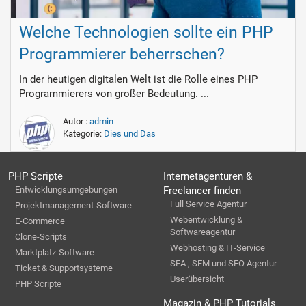
Welche Technologien sollte ein PHP
Programmierer beherrschen?
In der heutigen digitalen Welt ist die Rolle eines PHP
Programmierers von großer Bedeutung. ...
Autor :
admin
Kategorie:
Dies und Das
PHP Scripte
Internetagenturen &
Entwicklungsumgebungen
Freelancer finden
Full Service Agentur
Projektmanagement-Software
Webentwicklung &
E-Commerce
Softwareagentur
Clone-Scripts
Webhosting & IT-Service
Marktplatz-Software
SEA , SEM und SEO Agentur
Ticket & Supportsysteme
Userübersicht
PHP Scripte
Magazin & PHP Tutorials