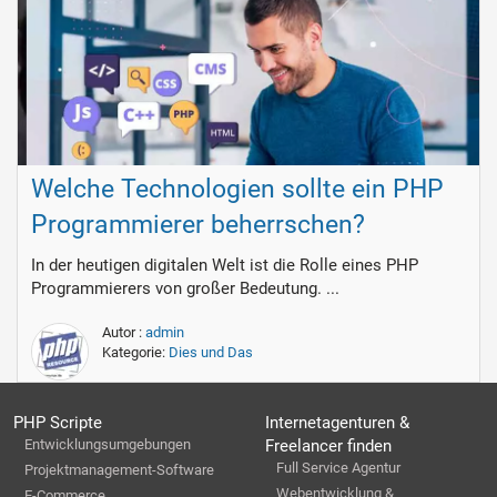
Welche Technologien sollte ein PHP
Programmierer beherrschen?
In der heutigen digitalen Welt ist die Rolle eines PHP
Programmierers von großer Bedeutung. ...
Autor :
admin
Kategorie:
Dies und Das
PHP Scripte
Internetagenturen &
Entwicklungsumgebungen
Freelancer finden
Full Service Agentur
Projektmanagement-Software
Webentwicklung &
E-Commerce