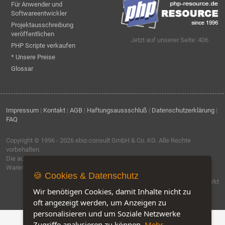
Für Anwender und
Softwareentwickler
Projektausschreibung
veröffentlichen
Jetzt auf unserer Seite: 406
PHP Scripte verkaufen
* Unsere Preise
Glossar
Impressum
|
Kontakt
|
AGB
|
Haftungsaussschluß
|
Datenschutzerklärung
|
FAQ
Copyright © 1996 - 2026
ebiz-consult GmbH & Co. KG
. Alle Rechte
vorbehalten.
Die auf dieser Seite verwendeten Produktbezeichnungen, Namen und
Warenzeichen sind Eigentum der jeweiligen Firmen.
🍪 Cookies & Datenschutz
Software by IQ-Markt
Wir benötigen Cookies, damit Inhalte nicht zu
oft angezeigt werden, um Anzeigen zu
personalisieren und um Soziale Netzwerke
Zugriffe analysieren zu können.
Mehr