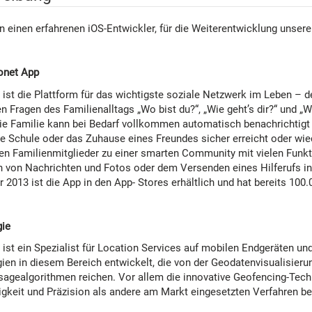
n einen erfahrenen iOS-Entwickler, für die Weiterentwicklung unsere
onet App
 ist die Plattform für das wichtigste soziale Netzwerk im Leben – 
n Fragen des Familienalltags „Wo bist du?“, „Wie geht’s dir?“ und „
ie Familie kann bei Bedarf vollkommen automatisch benachrichtigt w
ie Schule oder das Zuhause eines Freundes sicher erreicht oder wie
rten Familienmitglieder zu einer smarten Community mit vielen Fun
 von Nachrichten und Fotos oder dem Versenden eines Hilferufs ink
2013 ist die App in den App- Stores erhältlich und hat bereits 100.
ie
ist ein Spezialist für Location Services auf mobilen Endgeräten un
ien in diesem Bereich entwickelt, die von der Geodatenvisualisieru
agealgorithmen reichen. Vor allem die innovative Geofencing-Technol
igkeit und Präzision als andere am Markt eingesetzten Verfahren b