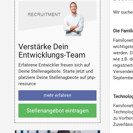
Wir suche
Die Famil
Familonet
Verstärke Dein
wichtigste
werden. D
Entwicklungs-Team
wie z.B. d
Erfahrene Entwickler freuen sich auf
registrie
Deine Stellenagebote. Starte jetzt und
Versenden
platziere Deine Stellenagbeote auf php-
September 
resource
mehr erfahren
Technolog
Familonet 
Stellenangebot eintragen
Technolog
zu Vorhers
Zuverläss