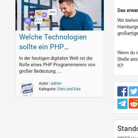
Das erwar
Wir biete
Hamburger
großartig
Welche Technologien
sollte ein PHP
Wenn du in
Programmierer
In der heutigen digitalen Welt ist die
Stelle ans
Rolle eines PHP Programmierers von
beherrschen?
97!
großer Bedeutung. ...
Autor :
admin
Kategorie:
Dies und Das
Stand