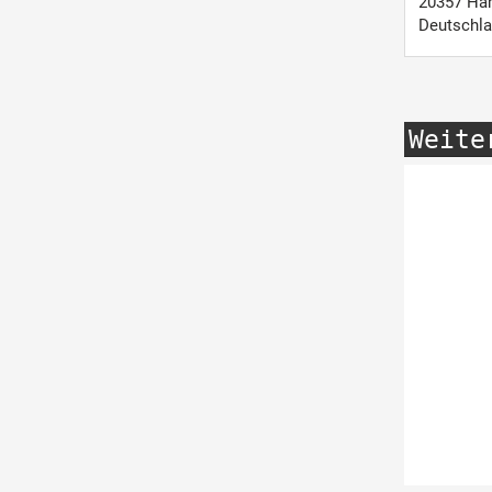
20357
Ha
Deutschl
Weite