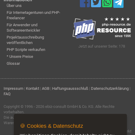
Über uns
Für Internetagenturen und PHP-
Freelancer
Für Anwender und
Softwareentwickler
Projektausschreibung
veröffentlichen
Jetzt auf unserer Seite: 178
PHP Scripte verkaufen
* Unsere Preise
Glossar
Impressum
|
Kontakt
|
AGB
|
Haftungsaussschluß
|
Datenschutzerklärung
|
FAQ
Copyright © 1996 - 2026
ebiz-consult GmbH & Co. KG
. Alle Rechte
vorbehalten.
Die auf dieser Seite verwendeten Produktbezeichnungen, Namen und
Warenzeichen sind Eigentum der jeweiligen Firmen.
🍪 Cookies & Datenschutz
Software by IQ-Markt