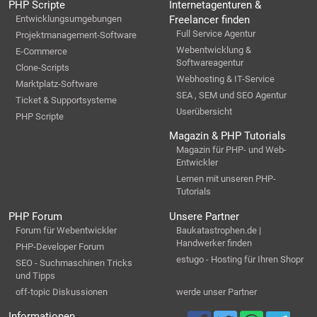
PHP Scripte
Internetagenturen &
Entwicklungsumgebungen
Freelancer finden
Full Service Agentur
Projektmanagement-Software
Webentwicklung &
E-Commerce
Softwareagentur
Clone-Scripts
Webhosting & IT-Service
Marktplatz-Software
SEA , SEM und SEO Agentur
Ticket & Supportsysteme
Userübersicht
PHP Scripte
Magazin & PHP Tutorials
Magazin für PHP- und Web-
Entwickler
Lernen mit unseren PHP-
Tutorials
PHP Forum
Unsere Partner
Forum für Webentwickler
Baukatastrophen.de |
Handwerker finden
PHP-Developer Forum
estugo - Hosting für Ihren Shopr
SEO - Suchmaschinen Tricks
und Tipps
off-topic Diskussionen
werde unser Partner
Informationen