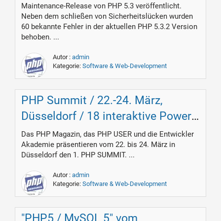
Maintenance-Release von PHP 5.3 veröffentlicht.
Neben dem schließen von Sicherheitslücken wurden
60 bekannte Fehler in der aktuellen PHP 5.3.2 Version
behoben. ...
Autor :
admin
Kategorie:
Software & Web-Development
PHP Summit / 22.-24. März,
Düsseldorf / 18 interaktive Power
Workshops mit Sebastian
Das PHP Magazin, das PHP USER und die Entwickler
Akademie präsentieren vom 22. bis 24. März in
Bergmann, Arne Blankerts &
Düsseldorf den 1. PHP SUMMIT. ...
Stefan Priebsch
Autor :
admin
Kategorie:
Software & Web-Development
"PHP5 / MySQL 5" vom