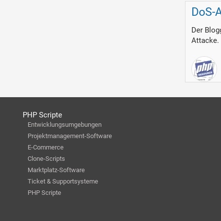
DoS-A
Der Blogg
Attacke. 
PHP Scripte
Entwicklungsumgebungen
Projektmanagement-Software
E-Commerce
Clone-Scripts
Marktplatz-Software
Ticket & Supportsysteme
PHP Scripte