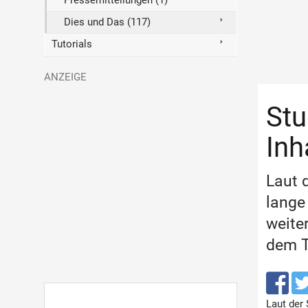
Pressemitteilungen (1)
Dies und Das (117)
Tutorials
Stu
Inh
Laut 
lange
weite
dem 
Laut der 