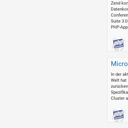
Zend kom
Datenkom
Conferen
Suite 3.
PHP-Appl
Micro
In der a
Welt hat
zurücker
Spezifik
Cluster 