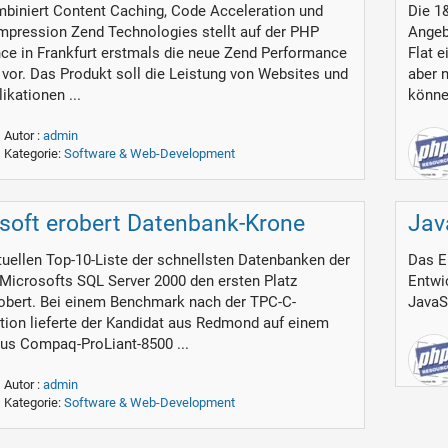
biniert Content Caching, Code Acceleration und
Die 1&
pression Zend Technologies stellt auf der PHP
Angeb
ce in Frankfurt erstmals die neue Zend Performance
Flat 
0 vor. Das Produkt soll die Leistung von Websites und
aber 
ikationen ...
könne
Autor :
admin
Kategorie:
Software & Web-Development
soft erobert Datenbank-Krone
Jav
ktuellen Top-10-Liste der schnellsten Datenbanken der
Das E
 Microsofts SQL Server 2000 den ersten Platz
Entwi
obert. Bei einem Benchmark nach der TPC-C-
JavaS
ation lieferte der Kandidat aus Redmond auf einem
aus Compaq-ProLiant-8500 ...
Autor :
admin
Kategorie:
Software & Web-Development