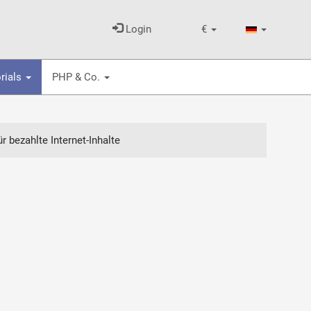
Login
€
rials
PHP & Co.
 bezahlte Internet-Inhalte