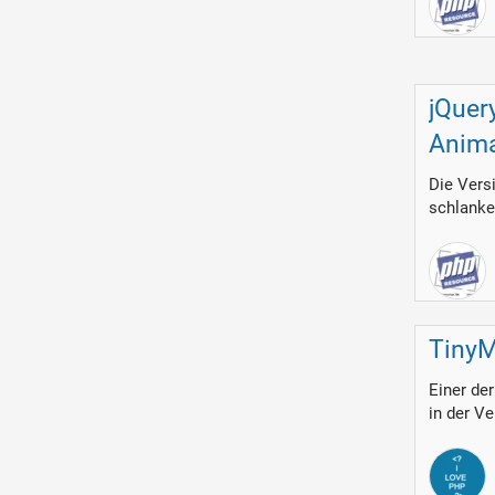
jQuer
Anima
Die Versi
schlanker
TinyM
Einer de
in der Ve