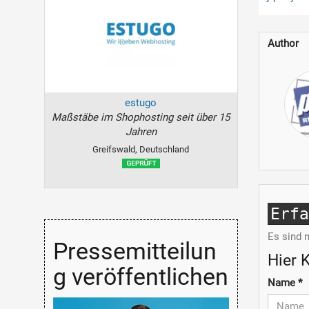
Author
estugo
Maßstäbe im Shophosting seit über 15
Jahren
Greifswald, Deutschland
Erf
Es sind 
Pressemitteilun
Hier 
g veröffentlichen
Name
*