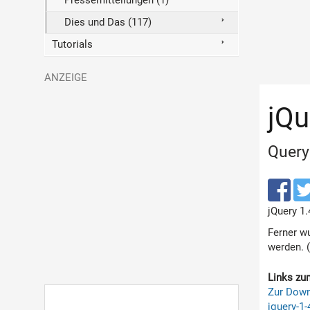
Pressemitteilungen (1)
Dies und Das (117)
Tutorials
jQu
Query
jQuery 1.
Ferner wu
werden. 
Links zu
Zur Dow
jquery-1-