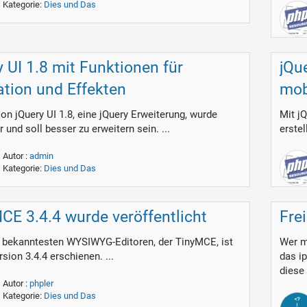
Kategorie:
Dies und Das
y UI 1.8 mit Funktionen für
jQu
tion und Effekten
mob
on jQuery UI 1.8, eine jQuery Erweiterung, wurde
Mit j
 und soll besser zu erweitern sein. ...
erstel
Autor :
admin
Kategorie:
Dies und Das
CE 3.4.4 wurde veröffentlicht
Fre
r bekanntesten WYSIWYG-Editoren, der TinyMCE, ist
Wer m
rsion 3.4.4 erschienen. ...
das i
diese
Autor :
phpler
Kategorie:
Dies und Das