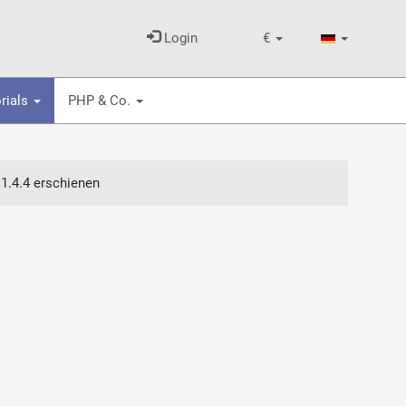
Login
€
rials
PHP & Co.
 1.4.4 erschienen