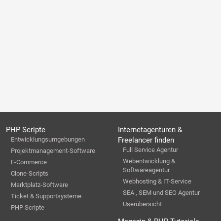
PHP Scripte
Internetagenturen &
Entwicklungsumgebungen
Freelancer finden
Full Service Agentur
Projektmanagement-Software
Webentwicklung &
E-Commerce
Softwareagentur
Clone-Scripts
Webhosting & IT-Service
Marktplatz-Software
SEA , SEM und SEO Agentur
Ticket & Supportsysteme
Userübersicht
PHP Scripte