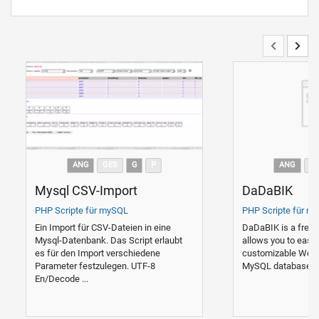
ANG
GES
G
P
ANG
G
Mysql CSV-Import
DaDaBIK
PHP Scripte für mySQL
PHP Scripte für m
Ein Import für CSV-Dateien in eine
DaDaBIK is a free 
Mysql-Datenbank. Das Script erlaubt
allows you to easily
es für den Import verschiedene
customizable Web f
Parameter festzulegen. UTF-8
MySQL database in o
En/Decode ...