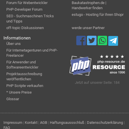
Forum für Webentwickler
Baukatastrophen.de |
Handwerker finden
PHP-Developer Forum
estugo - Hosting für Ihren Shopr
SEO - Suchmaschinen Tricks
und Tipps
off-topic Diskussionen
werde unser Partner
Informationen
Über uns
Für Internetagenturen und PHP-
Freelancer
Für Anwender und
Softwareentwickler
Projektausschreibung
veröffentlichen
Jetzt auf unserer Seite: 184
PHP Scripte verkaufen
* Unsere Preise
Glossar
Impressum
|
Kontakt
|
AGB
|
Haftungsaussschluß
|
Datenschutzerklärung
|
FAQ