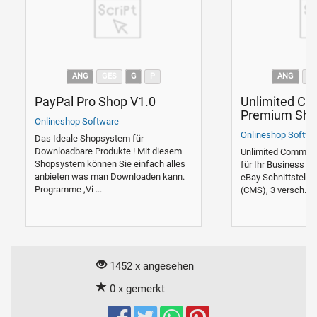
ANG
GES
G
P
ANG
G
PayPal Pro Shop V1.0
Unlimited C
Premium Sho
Onlineshop Software
Onlineshop Softwa
Das Ideale Shopsystem für
Downloadbare Produkte ! Mit diesem
Unlimited Commerce
Shopsystem können Sie einfach alles
für Ihr Business un
anbieten was man Downloaden kann.
eBay Schnittstelle,
Programme ,Vi ...
(CMS), 3 versch. Te
1452 x angesehen
0 x gemerkt