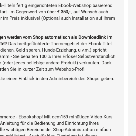
k-Titeln fertig eingerichteten Ebook-Webshop
basierend
tart
im Gegenwert von
über
€ 350,-
, auf Wunsch auch
r im Preis inklusive! (Optional auch Installation auf Ihrem
ungen werden vom Shop automatisch als Downloadlink im
tet
! Das breitgefächterte Themengebiet der Ebook-Titel
dienen, Geld sparen, Hunde-Erziehung, u.v.m.) spricht
gramm -
Sie behalten 100 % Ihrer Erlöse!
Selbstverständlich
(oder jedes beliebige andere Produkt) verkaufen. Dank
den Sie in kurzer Zeit zum Webshop-Profi!
die einen Einblick in den Adminbereich des Shops geben:
Commerce - Ebookshop!
Mit dem159 minütigen Video-Kurs
-Anleitung für die Bedienung und Einrichtung Ihres
le wichtigen Bereiche der Shop-Administration einfach