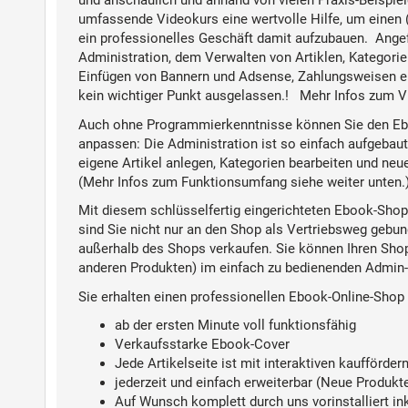
und anschaulich und anhand von vielen Praxis-Beispiele
umfassende Videokurs eine wertvolle Hilfe, um einen 
ein professionelles Geschäft damit aufzubauen. Angefa
Administration, dem Verwalten von Artiklen, Kategorie
Einfügen von Bannern und Adsense, Zahlungsweisen ein
kein wichtiger Punkt ausgelassen.
! Mehr Infos zum V
Auch ohne Programmierkenntnisse können Sie den Eb
anpassen: Die Administration ist so einfach aufgebau
eigene Artikel anlegen, Kategorien bearbeiten und neu
(Mehr Infos zum Funktionsumfang siehe weiter unten.
Mit diesem schlüsselfertig eingerichteten Ebook-Shop
sind Sie nicht nur an den Shop als Vertriebsweg gebu
außerhalb des Shops verkaufen. Sie können Ihren Shop
anderen Produkten) im einfach zu bedienenden Admin-
Sie erhalten einen professionellen Ebook-Online-Shop
ab der ersten Minute voll funktionsfähig
Verkaufsstarke Ebook-Cover
Jede Artikelseite ist mit interaktiven
kauffördern
jederzeit und einfach erweiterbar
(Neue Produkte,
Auf Wunsch komplett durch uns vorinstalliert
in