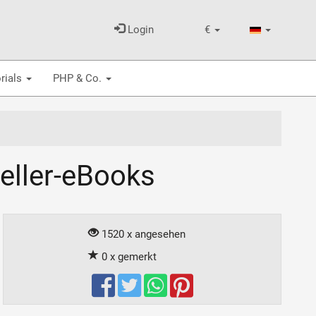
Login
€
rials
PHP & Co.
eller-eBooks
1520 x angesehen
0 x gemerkt