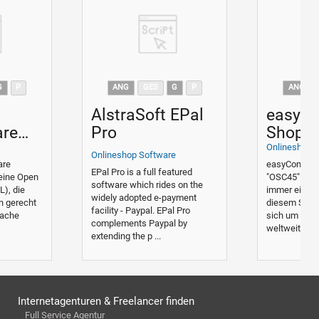
G
P
ANG
GES
G
P
ANG
AlstraSoft EPal
easyC
are
Pro
Shopsy
OSC45
e
Onlineshop 
Onlineshop Software
are
easyCommer
EPal Pro is a full featured
 eine Open
"OSC45" Ihre
software which rides on the
), die
immer einen 
widely adopted e-payment
n gerecht
diesem Shop
facility - Paypal. EPal Pro
fache
sich um eine,
complements Paypal by
weltweiten Ha
extending the p ...
Internetagenturen & Freelancer finden
Full Service Agentur