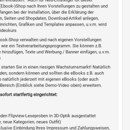
n erkläutert. Auch für Neu-Einsteiger ist dieser
(Ebook-)Shop nach Ihren Vorstellungen zu gestalten und
ngen bei der Installation, über die Erklärung der
n, Seiten und Shopdaten, Download-Artikel anlegen,
richten, Grafiken und Templates anpassen, u.v.m. wird
ideokurs
ook-Shop verwalten und nach eigenen Vorstellungen
t wie ein Textverarbeitungsprogramm. Sie können z.B.
e hinzufügen, Texte und Werbung / Banner einfügen, u.v.m.
)
 starten Sie in einen riesigen Wachstumsmarkt
!
Natürlich
nden, sondern können und sollten die eBooks z.B. auch
 natürlich jederzeit mit eigenen eBooks (oder auch
Bereich (Einblick siehe Demo-Video oben) erweitern.
sofort startfertig eingerichtet:
den Flipview-Leseproben in 3D-Optik
ausgestattet
 neue Kategorien, neues Outfit)
klusive Einbindung Ihres Impressum und Zahlungsweisen,