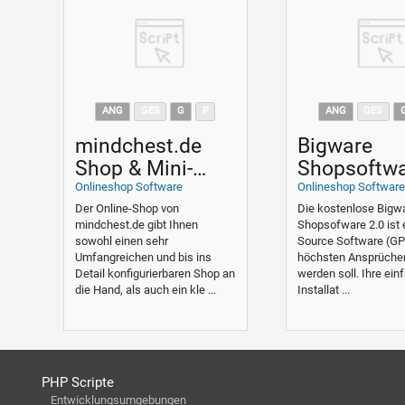
ANG
GES
G
P
ANG
GES
mindchest.de
Bigware
Shop & Mini-
Shopsoftw
CMS
2.0 (Open
Onlineshop Software
Onlineshop Softwar
Source)
Der Online-Shop von
Die kostenlose Bigw
mindchest.de gibt Ihnen
Shopsofware 2.0 ist
sowohl einen sehr
Source Software (GPL
Umfangreichen und bis ins
höchsten Ansprüche
Detail konfigurierbaren Shop an
werden soll. Ihre ein
die Hand, als auch ein kle ...
Installat ...
PHP Scripte
Entwicklungsumgebungen