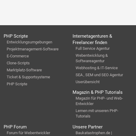
PHP Scripte
Internetagenturen &
Entwicklungsumgebungen
Freelancer finden
Full Service Agentur
Projektmanagement-Software
Webentwicklung &
E-Commerce
Softwareagentur
Clone-Scripts
Webhosting & IT-Service
Marktplatz-Software
SEA , SEM und SEO Agentur
Ticket & Supportsysteme
Userübersicht
PHP Scripte
Magazin & PHP Tutorials
Magazin für PHP- und Web-
Entwickler
Lernen mit unseren PHP-
Tutorials
PHP Forum
Unsere Partner
Forum für Webentwickler
Baukatastrophen.de |