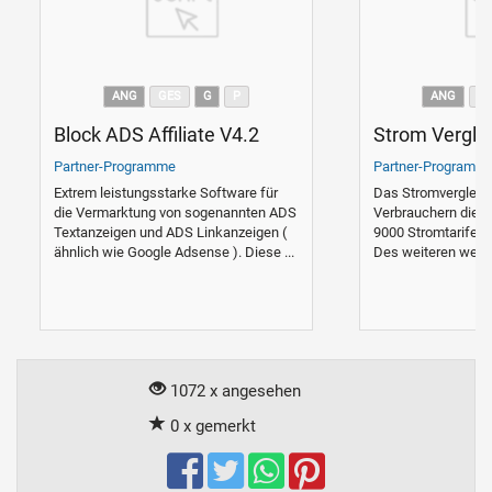
ANG
GES
G
P
ANG
G
Block ADS Affiliate V4.2
Strom Verglei
Partner-Programme
Partner-Programm
Extrem leistungsstarke Software für
Das Stromvergleich
die Vermarktung von sogenannten ADS
Verbrauchern die M
Textanzeigen und ADS Linkanzeigen (
9000 Stromtarife on
ähnlich wie Google Adsense ). Diese ...
Des weiteren werde
1072 x angesehen
0 x gemerkt