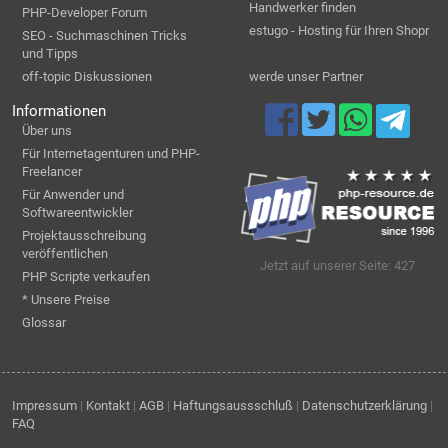
Handwerker finden
PHP-Developer Forum
estugo - Hosting für Ihren Shopr
SEO - Suchmaschinen Tricks
und Tipps
off-topic Diskussionen
werde unser Partner
Informationen
Über uns
Für Internetagenturen und PHP-
Freelancer
Für Anwender und
Softwareentwickler
Projektausschreibung
veröffentlichen
Jetzt auf unserer Seite: 427
PHP Scripte verkaufen
* Unsere Preise
Glossar
Impressum
|
Kontakt
|
AGB
|
Haftungsaussschluß
|
Datenschutzerklärung
|
FAQ