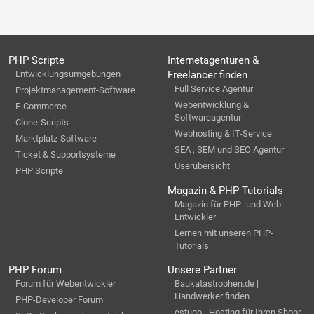
PHP Scripte
Internetagenturen &
Entwicklungsumgebungen
Freelancer finden
Full Service Agentur
Projektmanagement-Software
Webentwicklung &
E-Commerce
Softwareagentur
Clone-Scripts
Webhosting & IT-Service
Marktplatz-Software
SEA , SEM und SEO Agentur
Ticket & Supportsysteme
Userübersicht
PHP Scripte
Magazin & PHP Tutorials
Magazin für PHP- und Web-
Entwickler
Lernen mit unseren PHP-
Tutorials
PHP Forum
Unsere Partner
Forum für Webentwickler
Baukatastrophen.de |
Handwerker finden
PHP-Developer Forum
estugo - Hosting für Ihren Shopr