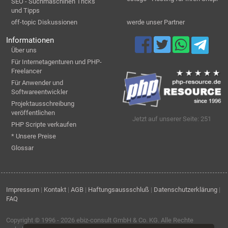
SEO - Suchmaschinen Tricks
und Tipps
off-topic Diskussionen
werde unser Partner
Informationen
Über uns
Für Internetagenturen und PHP-
Freelancer
Für Anwender und
Softwareentwickler
Projektausschreibung
veröffentlichen
Jetzt auf unserer Seite: 251
PHP Scripte verkaufen
* Unsere Preise
Glossar
Impressum
|
Kontakt
|
AGB
|
Haftungsaussschluß
|
Datenschutzerklärung
|
FAQ
Copyright © 1996 - 2026
ebiz-consult GmbH & Co. KG
. Alle Rechte