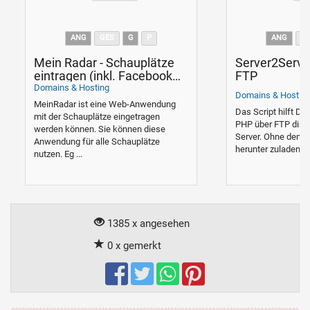
ANG
GES
G
P
ANG
G
Mein Radar - Schauplätze
Server2Serve
eintragen (inkl. Facebook
FTP
Login)
Domains & Hosting
Domains & Hostin
MeinRadar ist eine Web-Anwendung
Das Script hilft Di
mit der Schauplätze eingetragen
PHP über FTP direk
werden können. Sie können diese
Server. Ohne den g
Anwendung für alle Schauplätze
herunter zuladen un
nutzen. Eg ...
1385 x angesehen
0 x gemerkt