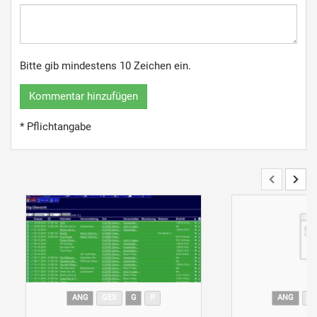
Bitte gib mindestens 10 Zeichen ein.
Kommentar hinzufügen
* Pflichtangabe
ANG
GES
G
P
ANG
G