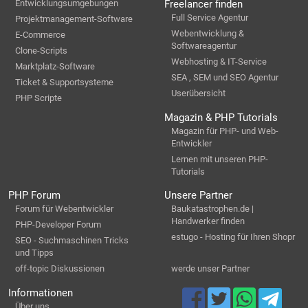
Entwicklungsumgebungen
Freelancer finden
Full Service Agentur
Projektmanagement-Software
Webentwicklung &
E-Commerce
Softwareagentur
Clone-Scripts
Webhosting & IT-Service
Marktplatz-Software
SEA , SEM und SEO Agentur
Ticket & Supportsysteme
Userübersicht
PHP Scripte
Magazin & PHP Tutorials
Magazin für PHP- und Web-
Entwickler
Lernen mit unseren PHP-
Tutorials
PHP Forum
Unsere Partner
Forum für Webentwickler
Baukatastrophen.de |
Handwerker finden
PHP-Developer Forum
estugo - Hosting für Ihren Shopr
SEO - Suchmaschinen Tricks
und Tipps
off-topic Diskussionen
werde unser Partner
Informationen
Über uns