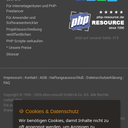
Für Internetagenturen und PHP-
Freelancer
Für Anwender und
Softwareentwickler
Projektausschreibung
veröffentlichen
Jetzt auf unserer Seite: 519
PHP Scripte verkaufen
* Unsere Preise
Glossar
Impressum
|
Kontakt
|
AGB
|
Haftungsaussschluß
|
Datenschutzerklärung
|
FAQ
Copyright © 1996 - 2026
ebiz-consult GmbH & Co. KG
. Alle Rechte
vorbehalten.
Die auf dieser Seite verwendeten Produktbezeichnungen, Namen und
Warenzeichen sind Eigentum der jeweiligen Firmen.
🍪 Cookies & Datenschutz
Software by IQ-Markt
Wir benötigen Cookies, damit Inhalte nicht zu
oft angezeigt werden, um Anzeigen zu