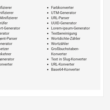
fizierer
Farbkonverter
ifizierer
UTM-Generator
inifizierer
URL-Parser
rüfer
UUID-Generator
rt-Generator
Lorem-ipsum-Generator
erator
Textbereinigung
ent-Parser
Wortdichte-Zähler
nerator
Wortzähler
setzer
Großbuchstaben-
mkehrer
Konverter
enerator
Text in Slug-Konverter
onverter
URL-Konverter
Base64-Konverter