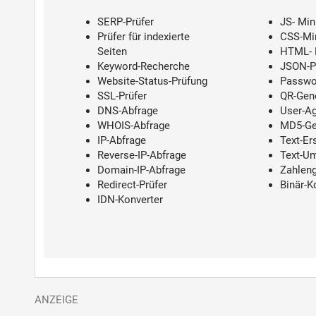
SERP-Prüfer
JS- Mini
Prüfer für indexierte
CSS-Min
Seiten
HTML- M
Keyword-Recherche
JSON-P
Website-Status-Prüfung
Passwo
SSL-Prüfer
QR-Gen
DNS-Abfrage
User-Ag
WHOIS-Abfrage
MD5-Ge
IP-Abfrage
Text-Er
Reverse-IP-Abfrage
Text-U
Domain-IP-Abfrage
Zahleng
Redirect-Prüfer
Binär-K
IDN-Konverter