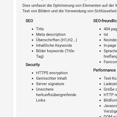
Dies umfasst die Optimierung von Elementen auf der We
Text von Bildern und die Verwendung von Schlüsselwör
SEO
SEO-freundli
Title
404 pa
Meta description
txt
Überschirften (H1,H2...)
Noindex
Inhaltliche Keywords
In-page
Bilder keywords (Title-
Sprache
Tag)
hreflan
Favico
Security
Performance
HTTPS encryption
Gemischter Inhalt
Text-K
Server signature
Ladezei
Unsichere
Größe d
herkunftsübergreifende
HTTP r
Links
Bildfor
Javascr
Verzög
DOM si