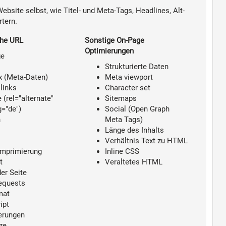
bsite selbst, wie Titel- und Meta-Tags, Headlines, Alt-
tern.
che URL
Sonstige On-Page
Optimierungen
ge
Strukturierte Daten
 (Meta-Daten)
Meta viewport
 links
Character set
 (rel="alternate"
Sitemaps
g="de")
Social (Open Graph
n
Meta Tags)
Länge des Inhalts
Verhältnis Text zu HTML
omprimierung
Inline CSS
t
Veraltetes HTML
er Seite
equests
mat
ipt
erungen
ze