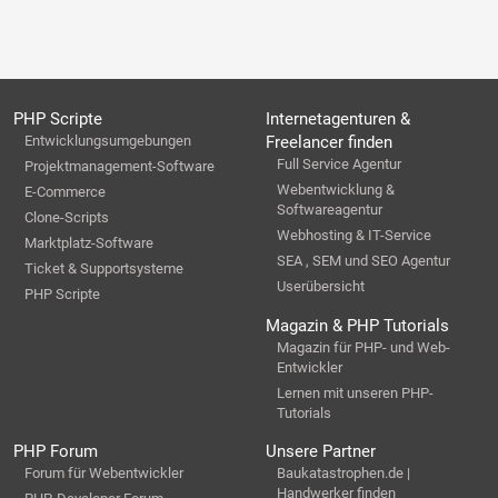
PHP Scripte
Internetagenturen &
Entwicklungsumgebungen
Freelancer finden
Full Service Agentur
Projektmanagement-Software
Webentwicklung &
E-Commerce
Softwareagentur
Clone-Scripts
Webhosting & IT-Service
Marktplatz-Software
SEA , SEM und SEO Agentur
Ticket & Supportsysteme
Userübersicht
PHP Scripte
Magazin & PHP Tutorials
Magazin für PHP- und Web-
Entwickler
Lernen mit unseren PHP-
Tutorials
PHP Forum
Unsere Partner
Forum für Webentwickler
Baukatastrophen.de |
Handwerker finden