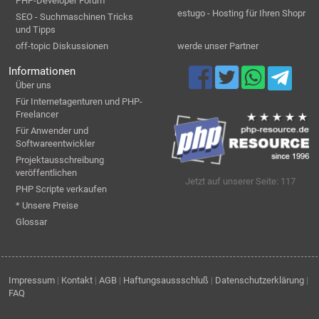
PHP-Developer Forum
estugo - Hosting für Ihren Shopr
SEO - Suchmaschinen Tricks
und Tipps
off-topic Diskussionen
werde unser Partner
Informationen
Über uns
Für Internetagenturen und PHP-
Freelancer
Für Anwender und
Softwareentwickler
Projektausschreibung
veröffentlichen
Jetzt auf unserer Seite: 117
PHP Scripte verkaufen
* Unsere Preise
Glossar
Impressum
|
Kontakt
|
AGB
|
Haftungsaussschluß
|
Datenschutzerklärung
|
FAQ