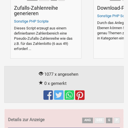
Zufalls-Zahlenreihe
Download-Pa
generieren
Sonstige PHP Scri
Sonstige PHP Scripte
Durch das Anlegen 
Ebenen können Sie 
Dieses Script erzeugt aus einem
genau Themen zuor
definierbaren Zahlenbereich eine
in Kategorien einge
Pseudo-Zufalls-Zahlenreihe wie das
z.B. für das Zahlenlotto (6 aus 49)
erforderl ...
1077 x angesehen
0 x gemerkt
Details zur Anzeige
ANG
GES
G
P