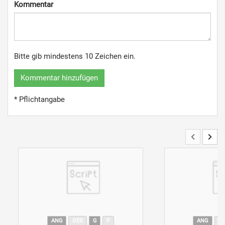
Kommentar
Bitte gib mindestens 10 Zeichen ein.
Kommentar hinzufügen
* Pflichtangabe
ANG
GES
G
P
ANG
G