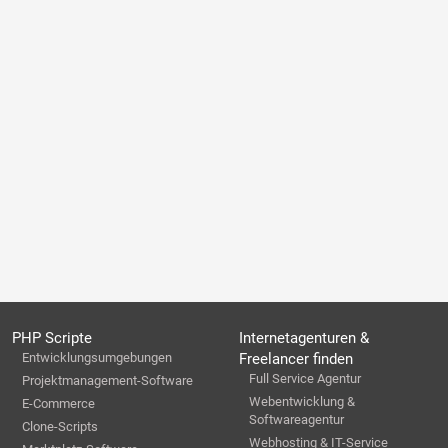
PHP Scripte
Internetagenturen &
Entwicklungsumgebungen
Freelancer finden
Full Service Agentur
Projektmanagement-Software
Webentwicklung &
E-Commerce
Softwareagentur
Clone-Scripts
Webhosting & IT-Service