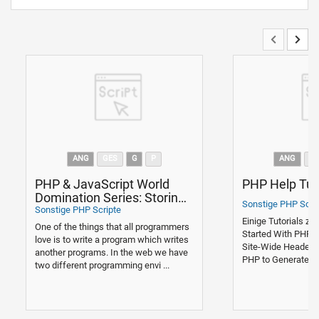
ANG
GES
G
P
ANG
G
PHP & JavaScript World
PHP Help Tuto
Domination Series: Storing
Sonstige PHP Scri
data in the client.
Sonstige PHP Scripte
Einige Tutorials zu 
One of the things that all programmers
Started With PHP -
love is to write a program which writes
Site-Wide Headers 
another programs. In the web we have
PHP to Generate an
two different programming envi ...