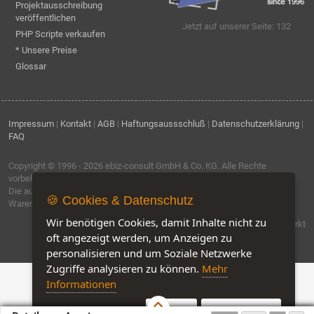
Projektausschreibung
veröffentlichen
Jetzt auf unserer Seite: 132
PHP Scripte verkaufen
* Unsere Preise
Glossar
Impressum
|
Kontakt
|
AGB
|
Haftungsaussschluß
|
Datenschutzerklärung
|
FAQ
Copyright © 1996 - 2026
ebiz-consult GmbH & Co. KG
. Alle Rechte
vorbehalten.
Die auf dieser Seite verwendeten Produktbezeichnungen, Namen und
🍪 Cookies & Datenschutz
Warenzeichen sind Eigentum der jeweiligen Firmen.
Wir benötigen Cookies, damit Inhalte nicht zu
Software by IQ-Markt
oft angezeigt werden, um Anzeigen zu
personalisieren und um Soziale Netzwerke
Zugriffe analysieren zu können.
Mehr
Informationen
Akzeptieren
Customise Cookies