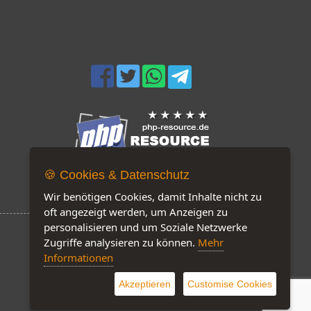
🍪 Cookies & Datenschutz
Jetzt auf unserer Seite: 190
Wir benötigen Cookies, damit Inhalte nicht zu
oft angezeigt werden, um Anzeigen zu
personalisieren und um Soziale Netzwerke
Zugriffe analysieren zu können.
Mehr
Informationen
Software by IQ-Markt
Akzeptieren
Customise Cookies