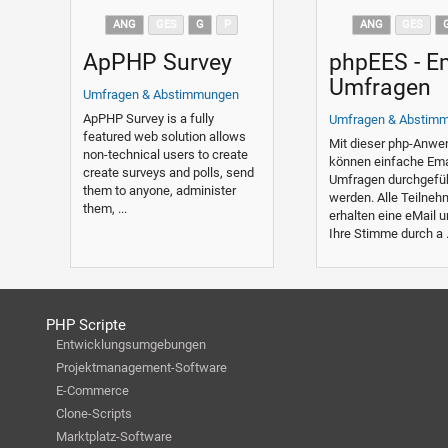
ANG
GES
G
P
ANG
GES
ApPHP Survey
phpEES - E
Umfragen
Umfragen & Abstimmungen
ApPHP Survey is a fully
Umfragen & Abstim
featured web solution allows
Mit dieser php-Anw
non-technical users to create
können einfache Ema
create surveys and polls, send
Umfragen durchgefü
them to anyone, administer
werden. Alle Teilneh
them, ...
erhalten eine eMail 
Ihre Stimme durch a .
PHP Scripte
Entwicklungsumgebungen
Projektmanagement-Software
E-Commerce
Clone-Scripts
Marktplatz-Software