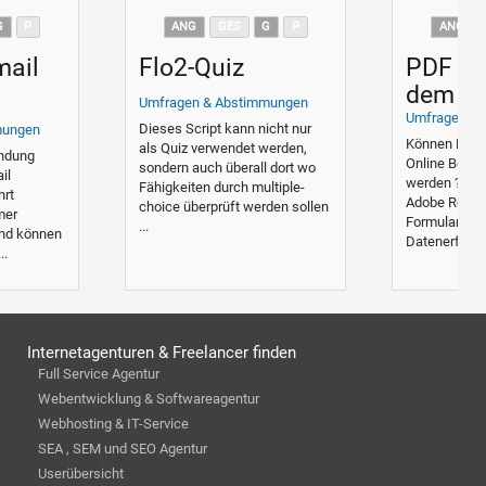
G
P
ANG
GES
G
P
ANG
mail
Flo2-Quiz
PDF Po
dem A
Umfragen & Abstimmungen
Reader
Umfragen &
Dieses Script kann nicht nur
mungen
Können PDF-
als Quiz verwendet werden,
endung
Online Befra
sondern auch überall dort wo
il
werden ? Im
Fähigkeiten durch multiple-
hrt
Adobe Reade
choice überprüft werden sollen
mer
Formulare an
...
und können
Datenerfa ...
..
Internetagenturen & Freelancer finden
Full Service Agentur
Webentwicklung & Softwareagentur
Webhosting & IT-Service
SEA , SEM und SEO Agentur
Userübersicht