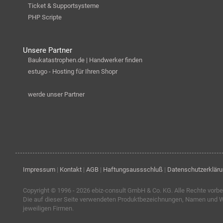
Ticket & Supportsysteme
PHP Scripte
Unsere Partner
Baukatastrophen.de | Handwerker finden
estugo - Hosting für Ihren Shopr
werde unser Partner
Impressum
|
Kontakt
|
AGB
|
Haftungsaussschluß
|
Datenschutzerklär
Copyright © 1996 - 2026
ebiz-consult GmbH & Co. KG
. Alle Rechte vorbe
Die auf dieser Seite verwendeten Produktbezeichnungen, Namen und W
jeweiligen Firmen.