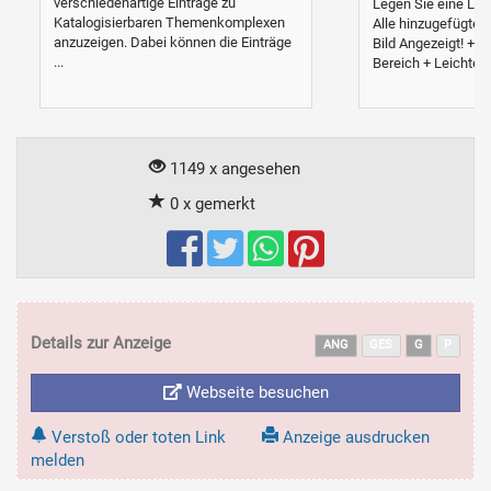
verschiedenartige Einträge zu
Legen Sie eine Link
Katalogisierbaren Themenkomplexen
Alle hinzugefügten
anzuzeigen. Dabei können die Einträge
Bild Angezeigt! + 
...
Bereich + Leichte 
1149 x angesehen
0 x gemerkt
Details zur Anzeige
ANG
GES
G
P
Webseite besuchen
Verstoß oder toten Link
Anzeige ausdrucken
melden