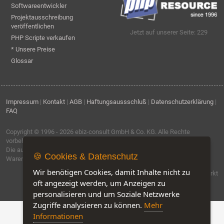
Softwareentwickler
Projektausschreibung
veröffentlichen
Jetzt auf unserer Seite: 229
PHP Scripte verkaufen
* Unsere Preise
Glossar
Impressum
|
Kontakt
|
AGB
|
Haftungsaussschluß
|
Datenschutzerklärung
|
FAQ
Copyright © 1996 - 2026
ebiz-consult GmbH & Co. KG
. Alle Rechte
vorbehalten.
Die auf dieser Seite verwendeten Produktbezeichnungen, Namen und
🍪 Cookies & Datenschutz
Warenzeichen sind Eigentum der jeweiligen Firmen.
Wir benötigen Cookies, damit Inhalte nicht zu
Software by IQ-Markt
oft angezeigt werden, um Anzeigen zu
personalisieren und um Soziale Netzwerke
Zugriffe analysieren zu können.
Mehr
Informationen