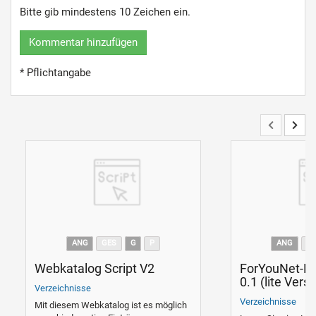
Bitte gib mindestens 10 Zeichen ein.
Kommentar hinzufügen
* Pflichtangabe
ANG
GES
G
P
ANG
G
Webkatalog Script V2
ForYouNet-L
0.1 (lite Versi
Verzeichnisse
Verzeichnisse
Mit diesem Webkatalog ist es möglich