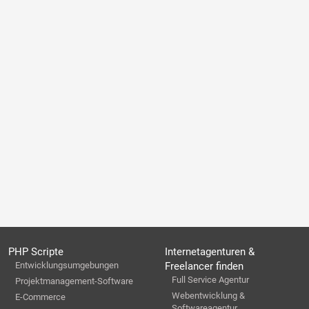
PHP Scripte
Internetagenturen &
Entwicklungsumgebungen
Freelancer finden
Full Service Agentur
Projektmanagement-Software
Webentwicklung &
E-Commerce
Softwareagentur