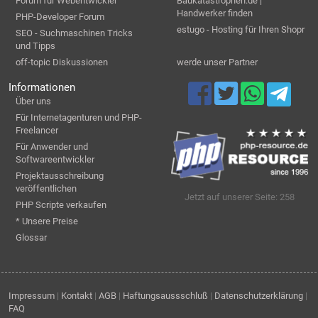
Forum für Webentwickler
Baukatastrophen.de |
Handwerker finden
PHP-Developer Forum
estugo - Hosting für Ihren Shopr
SEO - Suchmaschinen Tricks
und Tipps
off-topic Diskussionen
werde unser Partner
Informationen
Über uns
Für Internetagenturen und PHP-
Freelancer
Für Anwender und
Softwareentwickler
Projektausschreibung
veröffentlichen
Jetzt auf unserer Seite: 258
PHP Scripte verkaufen
* Unsere Preise
Glossar
Impressum
|
Kontakt
|
AGB
|
Haftungsaussschluß
|
Datenschutzerklärung
|
FAQ