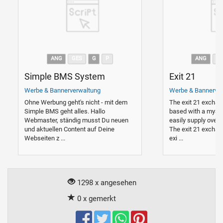
ANG
GES
G
P
ANG
G
Simple BMS System
Exit 21
Werbe & Bannerverwaltung
Werbe & Bannerve
Ohne Werbung geht's nicht - mit dem
The exit 21 exchan
Simple BMS geht alles. Hallo
based with a mySQ
Webmaster, ständig musst Du neuen
easily supply over
und aktuellen Content auf Deine
The exit 21 exchan
Webseiten z ...
exi ...
1298 x angesehen
0 x gemerkt