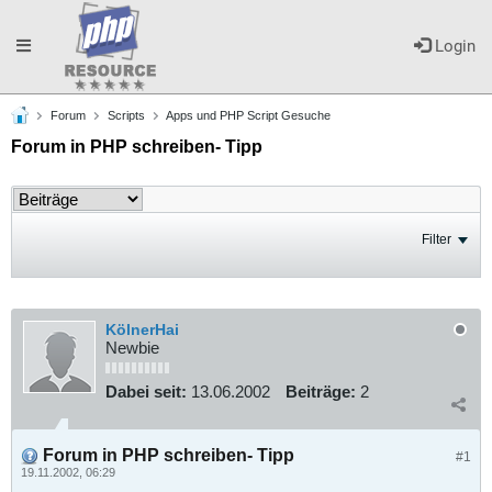
Toggle
Login
Forum
Scripts
Apps und PHP Script Gesuche
navigation
Forum in PHP schreiben- Tipp
Filter
KölnerHai
Newbie
Dabei seit:
13.06.2002
Beiträge:
2
Forum in PHP schreiben- Tipp
#1
19.11.2002, 06:29