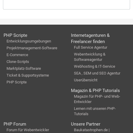
PHP Scripte
Internetagenturen &
Entwicklungsumgebungen
Freelancer finden
Full Service Agentur
Projektmanagement-Software
Webentwicklung &
E-Commerce
Softwareagentur
Clone-Scripts
Webhosting & IT-Service
Marktplatz-Software
SEA , SEM und SEO Agentur
Ticket & Supportsysteme
Userübersicht
PHP Scripte
Magazin & PHP Tutorials
Magazin für PHP- und Web-
Entwickler
Lernen mit unseren PHP-
Tutorials
PHP Forum
Unsere Partner
Forum für Webentwickler
Baukatastrophen.de |