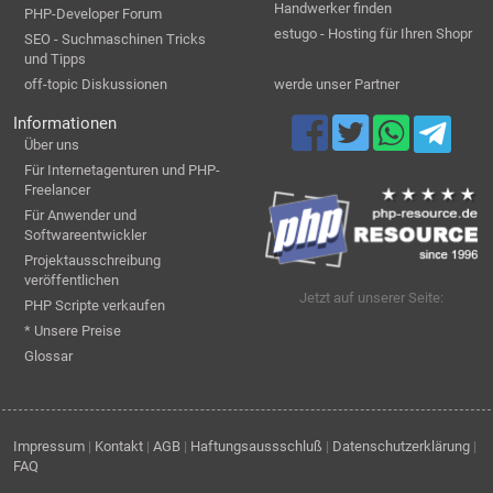
Handwerker finden
PHP-Developer Forum
estugo - Hosting für Ihren Shopr
SEO - Suchmaschinen Tricks
und Tipps
off-topic Diskussionen
werde unser Partner
Informationen
Über uns
Für Internetagenturen und PHP-
Freelancer
Für Anwender und
Softwareentwickler
Projektausschreibung
veröffentlichen
Jetzt auf unserer Seite:
PHP Scripte verkaufen
* Unsere Preise
Glossar
Impressum
|
Kontakt
|
AGB
|
Haftungsaussschluß
|
Datenschutzerklärung
|
FAQ