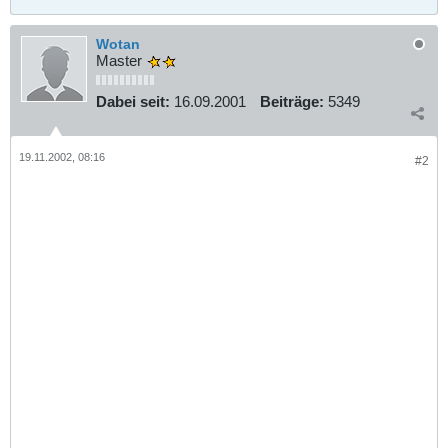
Wotan
Master
Dabei seit:
16.09.2001
Beiträge:
5349
19.11.2002, 08:16
#2