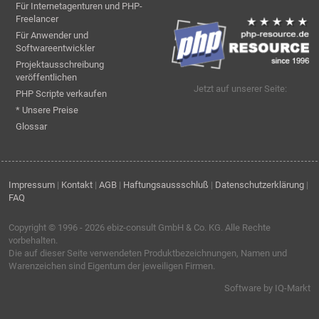
Für Internetagenturen und PHP-
Freelancer
Für Anwender und
Softwareentwickler
Projektausschreibung
veröffentlichen
Jetzt auf unserer Seite:
PHP Scripte verkaufen
* Unsere Preise
Glossar
Impressum
|
Kontakt
|
AGB
|
Haftungsaussschluß
|
Datenschutzerklärung
|
FAQ
Copyright © 1996 - 2026
ebiz-consult GmbH & Co. KG
. Alle Rechte
vorbehalten.
Die auf dieser Seite verwendeten Produktbezeichnungen, Namen und
Warenzeichen sind Eigentum der jeweiligen Firmen.
Software by IQ-Markt