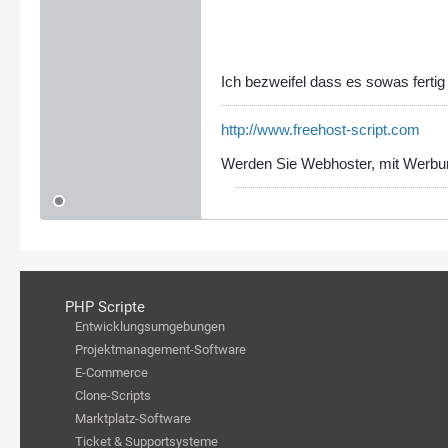
Ich bezweifel dass es sowas fertig
http://www.freehost-script.com
Werden Sie Webhoster, mit Werbun
PHP Scripte
Entwicklungsumgebungen
Projektmanagement-Software
E-Commerce
Clone-Scripts
Marktplatz-Software
Ticket & Supportsysteme