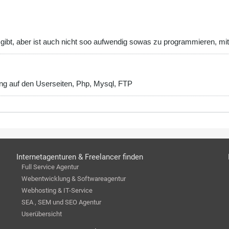
 gibt, aber ist auch nicht soo aufwendig sowas zu programmieren, mit
g auf den Userseiten, Php, Mysql, FTP
Internetagenturen & Freelancer finden
Full Service Agentur
Webentwicklung & Softwareagentur
Webhosting & IT-Service
SEA , SEM und SEO Agentur
Userübersicht