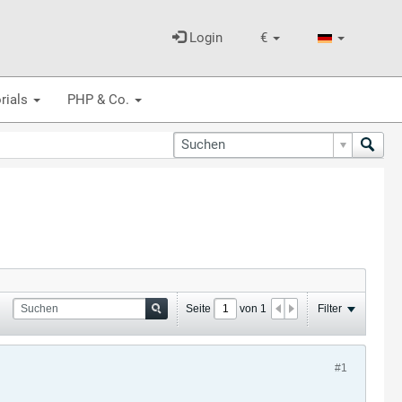
Login
€
rials
PHP & Co.
Seite
von
1
Filter
#1