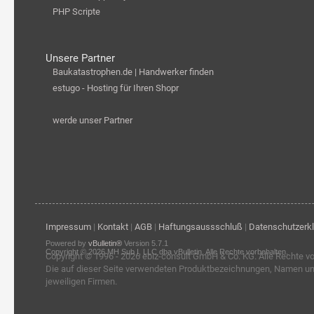
PHP Scripte
Unsere Partner
Baukatastrophen.de | Handwerker finden
estugo - Hosting für Ihren Shopr
werde unser Partner
Impressum
|
Kontakt
|
AGB
|
Haftungsaussschluß
|
Datenschutzerk
Powered by
vBulletin®
Version 5.7.1
Copyright © 2026 MH Sub I, LLC dba vBulletin. Alle Rechte vorbehalten.
Copyright © 1996 - 2026
ebiz-consult GmbH & Co. KG
. Alle Rechte v
Die auf dieser Seite verwendeten Produktbezeichnungen, Namen u
jeweiligen Firmen.