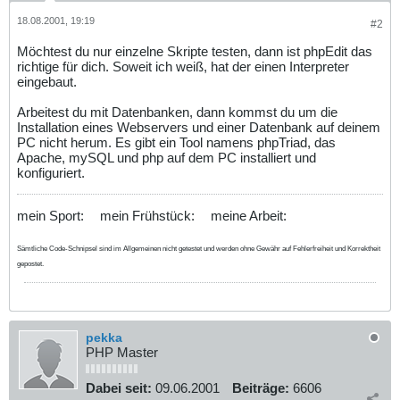
18.08.2001, 19:19
#2
Möchtest du nur einzelne Skripte testen, dann ist phpEdit das
richtige für dich. Soweit ich weiß, hat der einen Interpreter
eingebaut.
Arbeitest du mit Datenbanken, dann kommst du um die
Installation eines Webservers und einer Datenbank auf deinem
PC nicht herum. Es gibt ein Tool namens phpTriad, das
Apache, mySQL und php auf dem PC installiert und
konfiguriert.
mein Sport:
mein Frühstück:
meine Arbeit:
Sämtliche Code-Schnipsel sind im Allgemeinen nicht getestet und werden ohne Gewähr auf Fehlerfreiheit und Korrektheit
gepostet.
pekka
PHP Master
Dabei seit:
09.06.2001
Beiträge:
6606