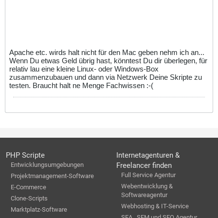
Apache etc. wirds halt nicht für den Mac geben nehm ich an...
Wenn Du etwas Geld übrig hast, könntest Du dir überlegen, für
relativ lau eine kleine Linux- oder Windows-Box
zusammenzubauen und dann via Netzwerk Deine Skripte zu
testen. Braucht halt ne Menge Fachwissen :-(
PHP Scripte
Internetagenturen &
Entwicklungsumgebungen
Freelancer finden
Full Service Agentur
Projektmanagement-Software
Webentwicklung &
E-Commerce
Softwareagentur
Clone-Scripts
Webhosting & IT-Service
Marktplatz-Software
SEA , SEM und SEO Agentur