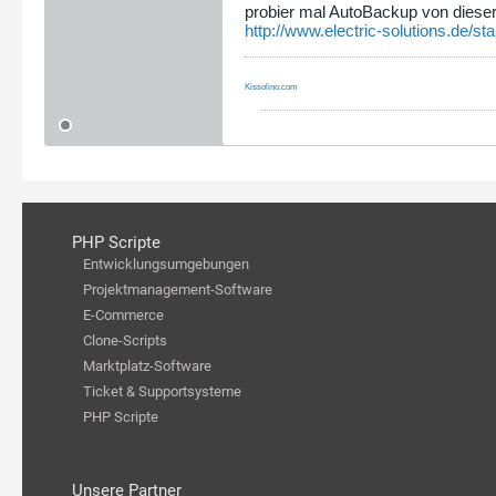
probier mal AutoBackup von dieser
http://www.electric-solutions.de/s
Kissolino.com
PHP Scripte
Entwicklungsumgebungen
Projektmanagement-Software
E-Commerce
Clone-Scripts
Marktplatz-Software
Ticket & Supportsysteme
PHP Scripte
Unsere Partner