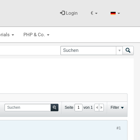
Login
€
rials
PHP & Co.
Seite
von
1
Filter
#1