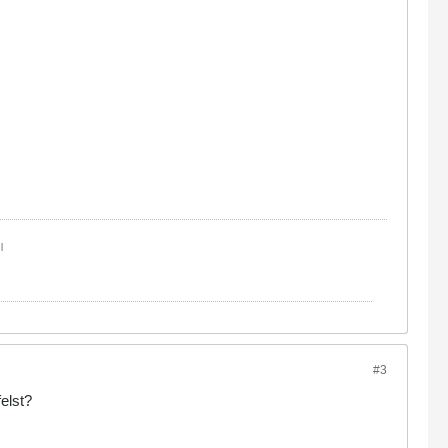
|
#3
elst?