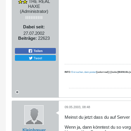
THE REAL
HAXE
(Administrator)
Dabei seit:
27.07.2002
Beiträge:
22623
Teilen
Tweet
INFO
:
Erst suchen, dann posten!
[color=red] | [/color]MANUAL(s
09.05.2003, 08:48
Meinst du jetzt dass du auf Server
Wenn ja, dann könntest du so vor
Kleinbreuer