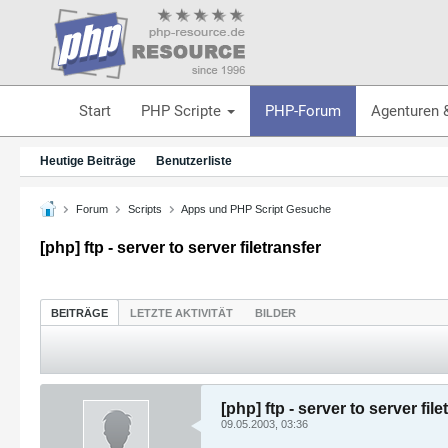
Start
PHP Scripte
PHP-Forum
Agenturen 
Heutige Beiträge
Benutzerliste
Forum
Scripts
Apps und PHP Script Gesuche
[php] ftp - server to server filetransfer
BEITRÄGE
LETZTE AKTIVITÄT
BILDER
[php] ftp - server to server file
09.05.2003, 03:36