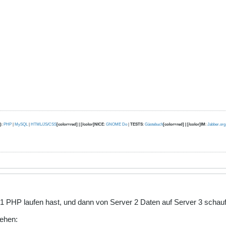
)
:
PHP
|
MySQL
|
HTML/JS/CSS
[color=red] | [/color]NICE
:
GNOME Do
|
TESTS
:
Gästebuch
[color=red] | [/color]IM
:
Jabber.org
 1 PHP laufen hast, und dann von Server 2 Daten auf Server 3 schauf
gehen: