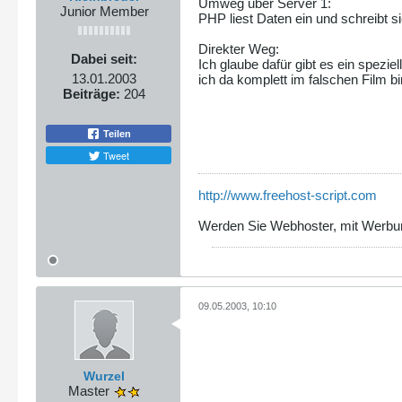
Umweg über Server 1:
Junior Member
PHP liest Daten ein und schreibt si
Direkter Weg:
Dabei seit:
Ich glaube dafür gibt es ein spezie
13.01.2003
ich da komplett im falschen Film bi
Beiträge:
204
Teilen
Tweet
http://www.freehost-script.com
Werden Sie Webhoster, mit Werbun
09.05.2003, 10:10
Wurzel
Master