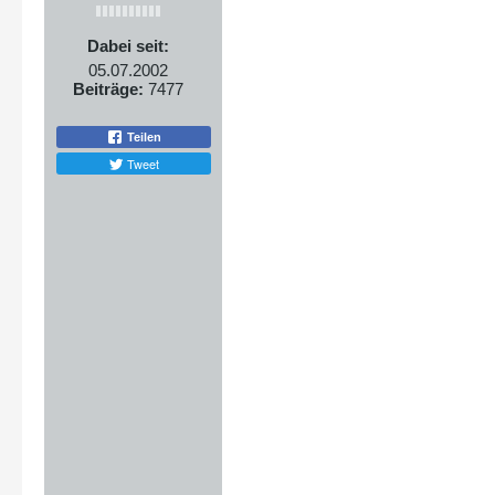
Dabei seit:
05.07.2002
Beiträge:
7477
Teilen
Tweet