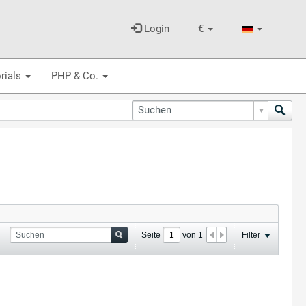
Login
€
rials
PHP & Co.
Seite
von
1
Filter