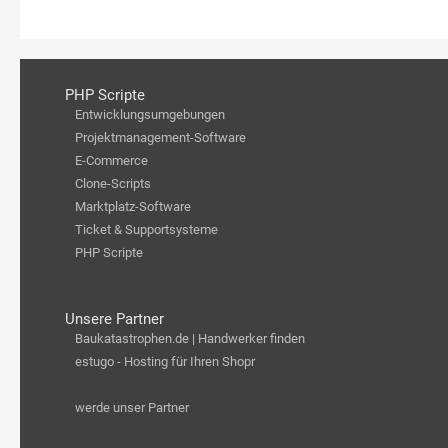
PHP Scripte
Entwicklungsumgebungen
Projektmanagement-Software
E-Commerce
Clone-Scripts
Marktplatz-Software
Ticket & Supportsysteme
PHP Scripte
Unsere Partner
Baukatastrophen.de | Handwerker finden
estugo - Hosting für Ihren Shopr
werde unser Partner