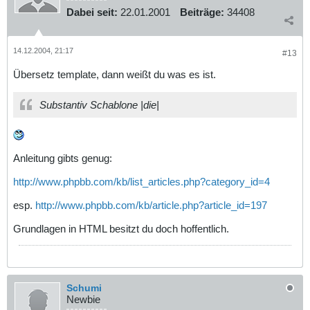
Dabei seit:
22.01.2001
Beiträge:
34408
14.12.2004, 21:17
#13
Übersetz template, dann weißt du was es ist.
Substantiv Schablone |die|
Anleitung gibts genug:
http://www.phpbb.com/kb/list_articles.php?category_id=4
esp.
http://www.phpbb.com/kb/article.php?article_id=197
Grundlagen in HTML besitzt du doch hoffentlich.
Schumi
Newbie