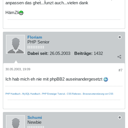
anpassen das ghet...funzt auch...vielen dank
HämZli
Floriam
PHP Senior
Dabei seit:
26.05.2003
Beiträge:
1432
30.05.2003, 19:09
#7
Ich hab mich eh nie mit phpBB2 auseinandergesetzt
PHP Handbuch
-
MySQL Handbuch
-
PHP Einsteiger Tutorial
-
CSS Referenz
-
Browserunterstützung von CSS
Schumi
Newbie