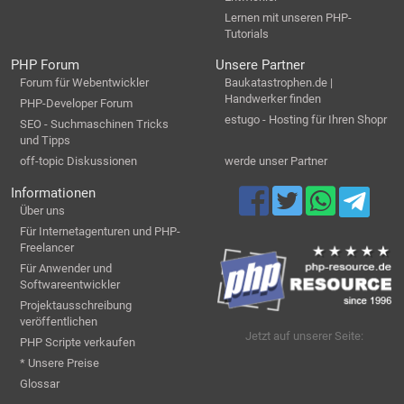
Lernen mit unseren PHP-
Tutorials
PHP Forum
Unsere Partner
Forum für Webentwickler
Baukatastrophen.de |
Handwerker finden
PHP-Developer Forum
estugo - Hosting für Ihren Shopr
SEO - Suchmaschinen Tricks
und Tipps
off-topic Diskussionen
werde unser Partner
Informationen
Über uns
Für Internetagenturen und PHP-
Freelancer
Für Anwender und
Softwareentwickler
Projektausschreibung
veröffentlichen
Jetzt auf unserer Seite:
PHP Scripte verkaufen
* Unsere Preise
Glossar