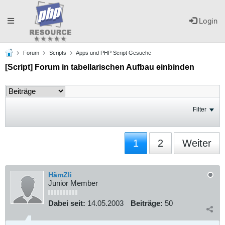
Toggle
Login
Forum
Scripts
Apps und PHP Script Gesuche
navigation
[Script] Forum in tabellarischen Aufbau einbinden
Filter
1
2
Weiter
HämZli
Junior Member
Dabei seit:
14.05.2003
Beiträge:
50