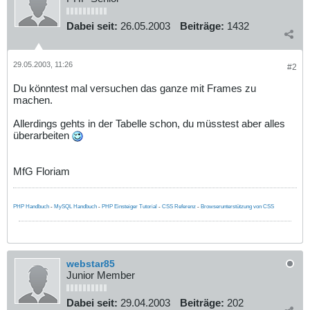
Dabei seit:
26.05.2003
Beiträge:
1432
29.05.2003, 11:26
#2
Du könntest mal versuchen das ganze mit Frames zu
machen.
Allerdings gehts in der Tabelle schon, du müsstest aber alles
überarbeiten
MfG Floriam
PHP Handbuch
-
MySQL Handbuch
-
PHP Einsteiger Tutorial
-
CSS Referenz
-
Browserunterstützung von CSS
webstar85
Junior Member
Dabei seit:
29.04.2003
Beiträge:
202