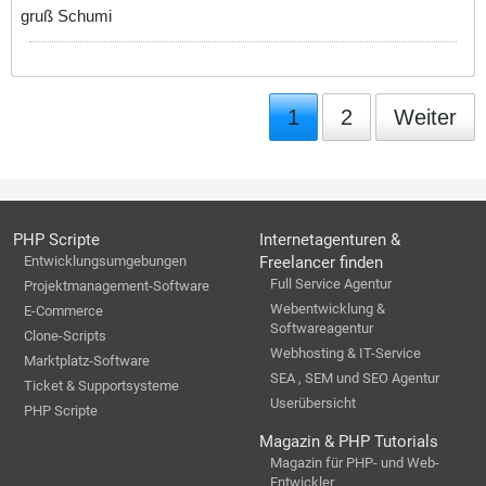
gruß Schumi
1
2
Weiter
PHP Scripte
Internetagenturen &
Entwicklungsumgebungen
Freelancer finden
Full Service Agentur
Projektmanagement-Software
Webentwicklung &
E-Commerce
Softwareagentur
Clone-Scripts
Webhosting & IT-Service
Marktplatz-Software
SEA , SEM und SEO Agentur
Ticket & Supportsysteme
Userübersicht
PHP Scripte
Magazin & PHP Tutorials
Magazin für PHP- und Web-
Entwickler