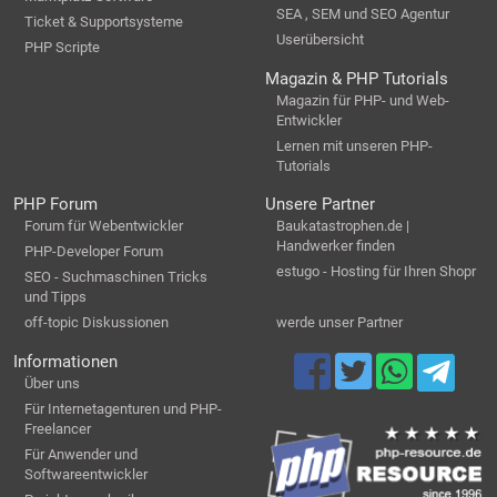
SEA , SEM und SEO Agentur
Ticket & Supportsysteme
Userübersicht
PHP Scripte
Magazin & PHP Tutorials
Magazin für PHP- und Web-
Entwickler
Lernen mit unseren PHP-
Tutorials
PHP Forum
Unsere Partner
Forum für Webentwickler
Baukatastrophen.de |
Handwerker finden
PHP-Developer Forum
estugo - Hosting für Ihren Shopr
SEO - Suchmaschinen Tricks
und Tipps
off-topic Diskussionen
werde unser Partner
Informationen
Über uns
Für Internetagenturen und PHP-
Freelancer
Für Anwender und
Softwareentwickler