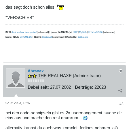
das sagt doch schon alles.
*VERSCHIEB*
INFO
:
Erst suchen, dann posten!
[color=red] | [/color]MANUAL(s)
:
PHP
|
MySQL
|
HTML/JS/CSS
[color=red] |
[/color]NICE
:
GNOME Do
|
TESTS
:
Gästebuch
[color=red] | [/color]IM
:
Jabber.org
|
Abraxax
THE REAL HAXE (Administrator)
Dabei seit:
27.07.2002
Beiträge:
22623
02.06.2003, 12:47
#3
bei den code-schnipseln gibt es 2x usermangement. suche dir
eins aus und mache den rest drumrum...
alternativ kannst du auch was komplett fertiges nehmen. alá