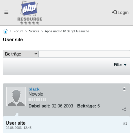
Toggle
Login
Forum
Scripts
Apps und PHP Script Gesuche
navigation
User site
Filter
black
Newbie
Dabei seit:
02.06.2003
Beiträge:
6
User site
#1
02.06.2003, 12:45