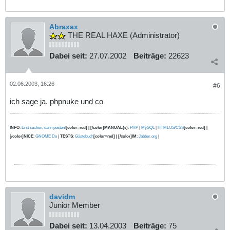
Abraxax
THE REAL HAXE (Administrator)
Dabei seit:
27.07.2002
Beiträge:
22623
02.06.2003, 16:26
#6
ich sage ja. phpnuke und co
INFO
:
Erst suchen, dann posten!
[color=red] | [/color]MANUAL(s)
:
PHP
|
MySQL
|
HTML/JS/CSS
[color=red] |
[/color]NICE
:
GNOME Do
|
TESTS
:
Gästebuch
[color=red] | [/color]IM
:
Jabber.org
|
davidm
Junior Member
Dabei seit:
13.04.2003
Beiträge:
75