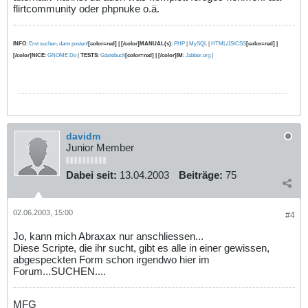
flirtcommunity oder phpnuke o.ä.
INFO
:
Erst suchen, dann posten!
[color=red] | [/color]MANUAL(s)
:
PHP
|
MySQL
|
HTML/JS/CSS
[color=red] |
[/color]NICE
:
GNOME Do
|
TESTS
:
Gästebuch
[color=red] | [/color]IM
:
Jabber.org
|
davidm
Junior Member
Dabei seit:
13.04.2003
Beiträge:
75
02.06.2003, 15:00
#4
Jo, kann mich Abraxax nur anschliessen...
Diese Scripte, die ihr sucht, gibt es alle in einer gewissen,
abgespeckten Form schon irgendwo hier im
Forum...SUCHEN....
MFG