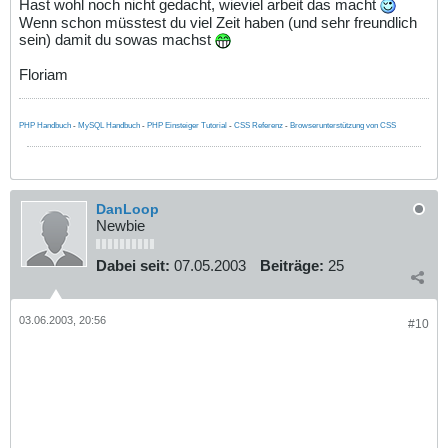
Hast wohl noch nicht gedacht, wieviel arbeit das macht
Wenn schon müsstest du viel Zeit haben (und sehr freundlich
sein) damit du sowas machst
Floriam
PHP Handbuch
-
MySQL Handbuch
-
PHP Einsteiger Tutorial
-
CSS Referenz
-
Browserunterstützung von CSS
DanLoop
Newbie
Dabei seit:
07.05.2003
Beiträge:
25
03.06.2003, 20:56
#10