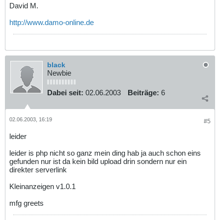
David M.
http://www.damo-online.de
black
Newbie
Dabei seit:
02.06.2003
Beiträge:
6
02.06.2003, 16:19
#5
leider
leider is php nicht so ganz mein ding hab ja auch schon eins
gefunden nur ist da kein bild upload drin sondern nur ein
direkter serverlink
Kleinanzeigen v1.0.1
mfg greets