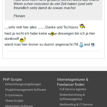
Wenn schon müsstest du viel Zeit haben (und sehr
freundlich sein) damit du sowas machst
Floriam
....sehr nett hier alles ........Danke und Tschüsss
hast ja recht ich habe keine
deswegen bin ich ja hier
dontknoff
wierd man hier immer su dumm angemacht I'M
and
PHP Scripte
Internetagenturen &
Entwicklungsumgebungen
Freelancer finden
Full Service Agentur
Projektmanagement-Software
Webentwicklung &
E-Commerce
Softwareagentur
Clone-Scripts
Webhosting & IT-Service
Marktplatz-Software