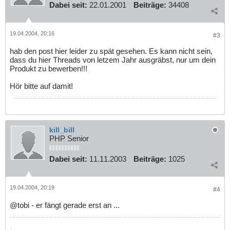
Dabei seit:
22.01.2001
Beiträge:
34408
19.04.2004, 20:16
#3
hab den post hier leider zu spät gesehen. Es kann nicht sein,
dass du hier Threads von letzem Jahr ausgräbst, nur um dein
Produkt zu bewerben!!!
Hör bitte auf damit!
kill_bill
PHP Senior
Dabei seit:
11.11.2003
Beiträge:
1025
19.04.2004, 20:19
#4
@tobi - er fängt gerade erst an ...