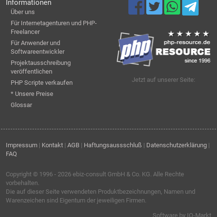
Informationen
Über uns
Für Internetagenturen und PHP-
Freelancer
Für Anwender und
Softwareentwickler
Projektausschreibung
veröffentlichen
Jetzt auf unserer Seite:
PHP Scripte verkaufen
* Unsere Preise
Glossar
Impressum
|
Kontakt
|
AGB
|
Haftungsaussschluß
|
Datenschutzerklärung
|
FAQ
Copyright © 1996 - 2026
ebiz-consult GmbH & Co. KG
. Alle Rechte
vorbehalten.
Die auf dieser Seite verwendeten Produktbezeichnungen, Namen und
Warenzeichen sind Eigentum der jeweiligen Firmen.
Software by IQ-Markt