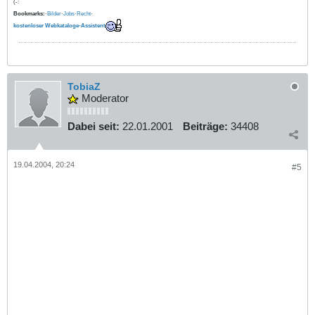
(-:
Bookmarks:
·
Bilder
·
Jobs
·
Recht
·
kostenloser Webkataloge-Assistent
TobiaZ
Moderator
Dabei seit:
22.01.2001
Beiträge:
34408
19.04.2004, 20:24
#5