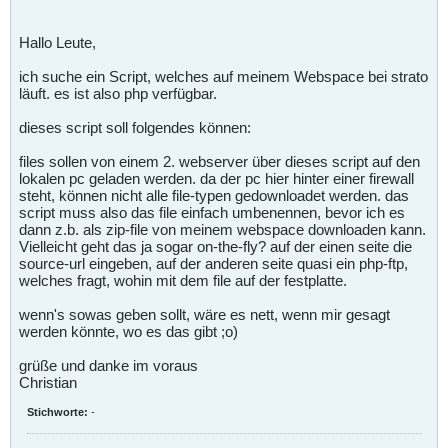
Hallo Leute,
ich suche ein Script, welches auf meinem Webspace bei strato
läuft. es ist also php verfügbar.
dieses script soll folgendes können:
files sollen von einem 2. webserver über dieses script auf den
lokalen pc geladen werden. da der pc hier hinter einer firewall
steht, können nicht alle file-typen gedownloadet werden. das
script muss also das file einfach umbenennen, bevor ich es
dann z.b. als zip-file von meinem webspace downloaden kann.
Vielleicht geht das ja sogar on-the-fly? auf der einen seite die
source-url eingeben, auf der anderen seite quasi ein php-ftp,
welches fragt, wohin mit dem file auf der festplatte.
wenn's sowas geben sollt, wäre es nett, wenn mir gesagt
werden könnte, wo es das gibt ;o)
grüße und danke im voraus
Christian
Stichworte:
-