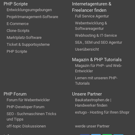
PHP Scripte
Internetagenturen &
Entwicklungsumgebungen
Freelancer finden
Full Service Agentur
Projektmanagement-Software
Webentwicklung &
E-Commerce
Softwareagentur
Clone-Scripts
Webhosting & IT-Service
Marktplatz-Software
SEA , SEM und SEO Agentur
Ticket & Supportsysteme
Userübersicht
PHP Scripte
Magazin & PHP Tutorials
Magazin für PHP- und Web-
Entwickler
Lernen mit unseren PHP-
Tutorials
PHP Forum
Unsere Partner
Forum für Webentwickler
Baukatastrophen.de |
Handwerker finden
PHP-Developer Forum
estugo - Hosting für Ihren Shopr
SEO - Suchmaschinen Tricks
und Tipps
off-topic Diskussionen
werde unser Partner