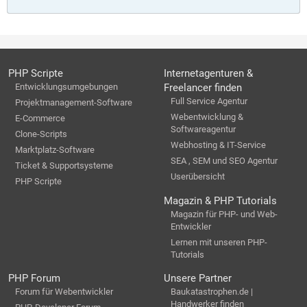
PHP Scripte
Internetagenturen &
Entwicklungsumgebungen
Freelancer finden
Full Service Agentur
Projektmanagement-Software
Webentwicklung &
E-Commerce
Softwareagentur
Clone-Scripts
Webhosting & IT-Service
Marktplatz-Software
SEA , SEM und SEO Agentur
Ticket & Supportsysteme
Userübersicht
PHP Scripte
Magazin & PHP Tutorials
Magazin für PHP- und Web-
Entwickler
Lernen mit unseren PHP-
Tutorials
PHP Forum
Unsere Partner
Forum für Webentwickler
Baukatastrophen.de |
Handwerker finden