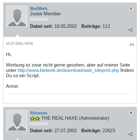
BielWeb
Junior Member
Dabei seit:
18.05.2002
Beiträge:
112
10.07.2003, 09:55
#4
Hi,
Werbung ist zwar nicht gerne gesehen, aber auf meiner Seite
unter
http://www.bielweb.de/download/awb_siteprint.php
findest
Du so ein Script.
Armin
Abraxax
THE REAL HAXE (Administrator)
Dabei seit:
27.07.2002
Beiträge:
22623