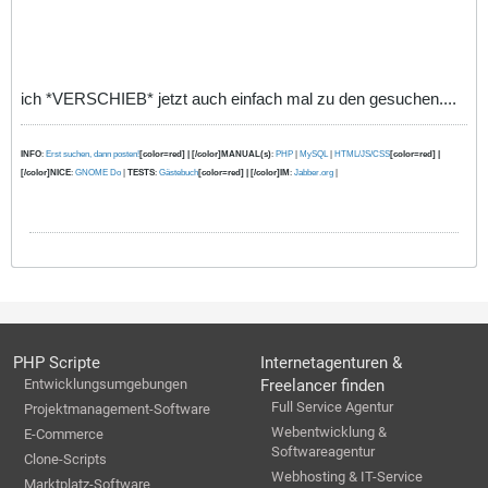
ich *VERSCHIEB* jetzt auch einfach mal zu den gesuchen....
INFO
:
Erst suchen, dann posten!
[color=red] | [/color]MANUAL(s)
:
PHP
|
MySQL
|
HTML/JS/CSS
[color=red] |
[/color]NICE
:
GNOME Do
|
TESTS
:
Gästebuch
[color=red] | [/color]IM
:
Jabber.org
|
PHP Scripte
Internetagenturen &
Entwicklungsumgebungen
Freelancer finden
Full Service Agentur
Projektmanagement-Software
Webentwicklung &
E-Commerce
Softwareagentur
Clone-Scripts
Webhosting & IT-Service
Marktplatz-Software