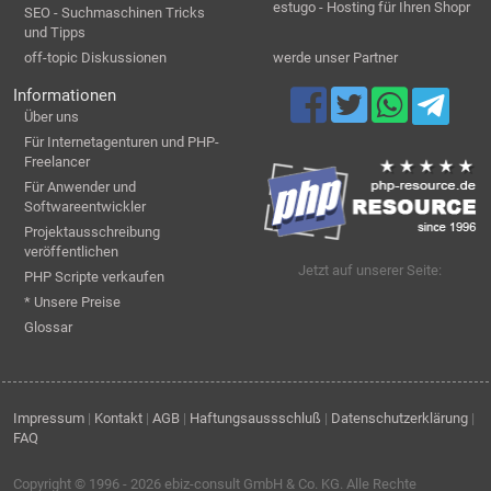
estugo - Hosting für Ihren Shopr
SEO - Suchmaschinen Tricks
und Tipps
off-topic Diskussionen
werde unser Partner
Informationen
Über uns
Für Internetagenturen und PHP-
Freelancer
Für Anwender und
Softwareentwickler
Projektausschreibung
veröffentlichen
Jetzt auf unserer Seite:
PHP Scripte verkaufen
* Unsere Preise
Glossar
Impressum
|
Kontakt
|
AGB
|
Haftungsaussschluß
|
Datenschutzerklärung
|
FAQ
Copyright © 1996 - 2026
ebiz-consult GmbH & Co. KG
. Alle Rechte