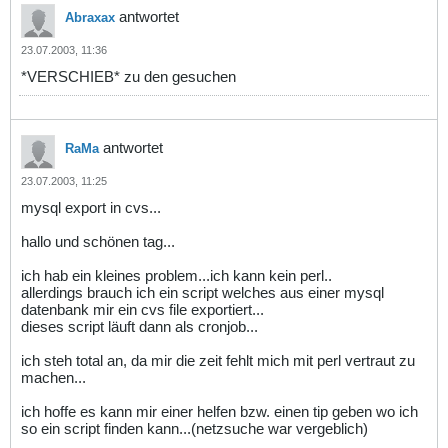
antwortet
Abraxax
23.07.2003, 11:36
*VERSCHIEB* zu den gesuchen
antwortet
RaMa
23.07.2003, 11:25
mysql export in cvs...
hallo und schönen tag...
ich hab ein kleines problem...ich kann kein perl..
allerdings brauch ich ein script welches aus einer mysql
datenbank mir ein cvs file exportiert...
dieses script läuft dann als cronjob...
ich steh total an, da mir die zeit fehlt mich mit perl vertraut zu
machen...
ich hoffe es kann mir einer helfen bzw. einen tip geben wo ich
so ein script finden kann...(netzsuche war vergeblich)