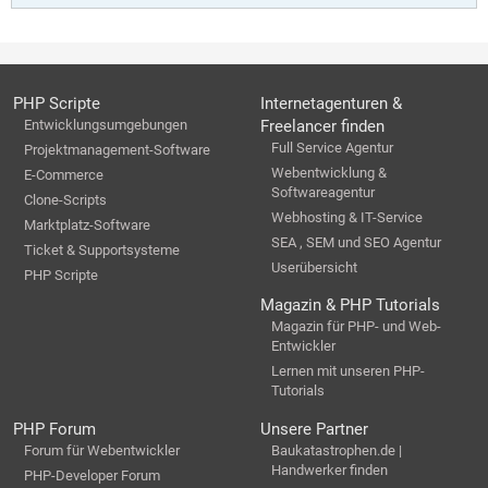
PHP Scripte
Internetagenturen &
Entwicklungsumgebungen
Freelancer finden
Full Service Agentur
Projektmanagement-Software
Webentwicklung &
E-Commerce
Softwareagentur
Clone-Scripts
Webhosting & IT-Service
Marktplatz-Software
SEA , SEM und SEO Agentur
Ticket & Supportsysteme
Userübersicht
PHP Scripte
Magazin & PHP Tutorials
Magazin für PHP- und Web-
Entwickler
Lernen mit unseren PHP-
Tutorials
PHP Forum
Unsere Partner
Forum für Webentwickler
Baukatastrophen.de |
Handwerker finden
PHP-Developer Forum