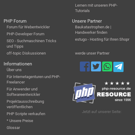
Lernen mit unseren PHP-
Tutorials
PHP Forum
Unsere Partner
Forum für Webentwickler
Baukatastrophen.de |
Handwerker finden
PHP-Developer Forum
estugo - Hosting für Ihren Shopr
SEO - Suchmaschinen Tricks
und Tipps
off-topic Diskussionen
werde unser Partner
Informationen
Über uns
Für Internetagenturen und PHP-
Freelancer
Für Anwender und
Softwareentwickler
Projektausschreibung
veröffentlichen
Jetzt auf unserer Seite:
PHP Scripte verkaufen
* Unsere Preise
Glossar