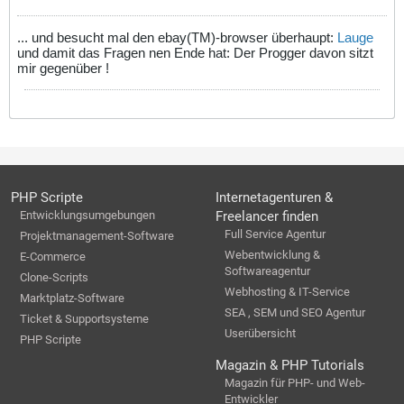
... und besucht mal den ebay(TM)-browser überhaupt:
Lauge
und damit das Fragen nen Ende hat: Der Progger davon sitzt
mir gegenüber !
PHP Scripte
Internetagenturen &
Entwicklungsumgebungen
Freelancer finden
Full Service Agentur
Projektmanagement-Software
Webentwicklung &
E-Commerce
Softwareagentur
Clone-Scripts
Webhosting & IT-Service
Marktplatz-Software
SEA , SEM und SEO Agentur
Ticket & Supportsysteme
Userübersicht
PHP Scripte
Magazin & PHP Tutorials
Magazin für PHP- und Web-
Entwickler