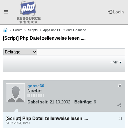
Toggle
Login
Forum
Scripts
Apps und PHP Script Gesuche
navigation
[Script] Php Datei zeilenweise lesen ....
Filter
goose30
Newbie
Dabei seit:
21.10.2002
Beiträge:
6
[Script] Php Datei zeilenweise lesen ....
#1
23.07.2003, 10:47