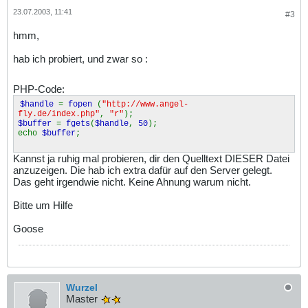
23.07.2003, 11:41
#3
hmm,
hab ich probiert, und zwar so :
PHP-Code:
$handle
=
fopen
(
"http://www.angel-
fly.de/index.php"
,
"r"
);
$buffer
=
fgets
(
$handle
,
50
);
echo
$buffer
;
Kannst ja ruhig mal probieren, dir den Quelltext DIESER Datei
anzuzeigen. Die hab ich extra dafür auf den Server gelegt.
Das geht irgendwie nicht. Keine Ahnung warum nicht.
Bitte um Hilfe
Goose
Wurzel
Master