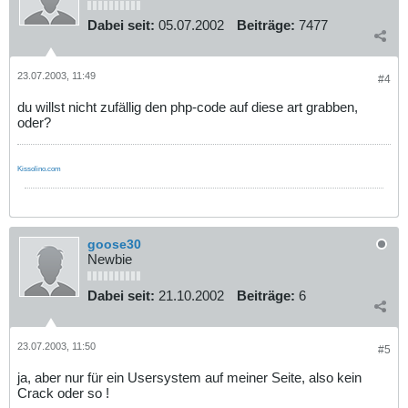
Dabei seit:
05.07.2002
Beiträge:
7477
23.07.2003, 11:49
#4
du willst nicht zufällig den php-code auf diese art grabben,
oder?
Kissolino.com
goose30
Newbie
Dabei seit:
21.10.2002
Beiträge:
6
23.07.2003, 11:50
#5
ja, aber nur für ein Usersystem auf meiner Seite, also kein
Crack oder so !