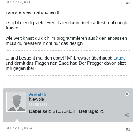
31.07.2003, 08:12
#2
na als erstes mal suchen!!!
es gibt elendig viele event kalendar im inet. solltest mal google
fragen.
wie weit knnst du dich im programmieren aus? den anpassen
mußt du meistens nicht nur das design.
... und besucht mal den ebay(TM)-browser überhaupt:
Lauge
und damit das Fragen nen Ende hat: Der Progger davon sitzt
mir gegenüber !
Andal75
Newbie
Dabei seit:
31.07.2003
Beiträge:
29
31.07.2003, 08:24
#3