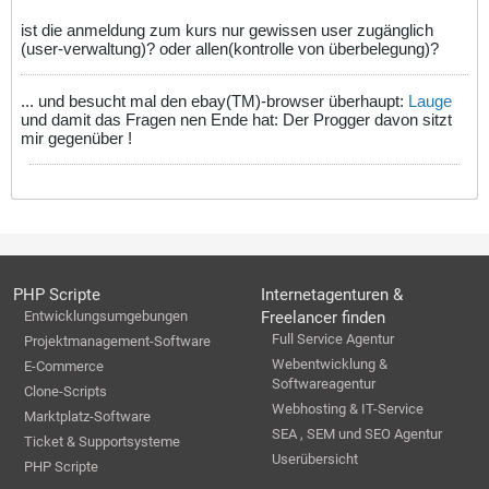
ist die anmeldung zum kurs nur gewissen user zugänglich
(user-verwaltung)? oder allen(kontrolle von überbelegung)?
... und besucht mal den ebay(TM)-browser überhaupt:
Lauge
und damit das Fragen nen Ende hat: Der Progger davon sitzt
mir gegenüber !
PHP Scripte
Internetagenturen &
Entwicklungsumgebungen
Freelancer finden
Full Service Agentur
Projektmanagement-Software
Webentwicklung &
E-Commerce
Softwareagentur
Clone-Scripts
Webhosting & IT-Service
Marktplatz-Software
SEA , SEM und SEO Agentur
Ticket & Supportsysteme
Userübersicht
PHP Scripte