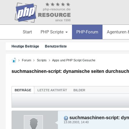
Start
PHP Scripte
PHP-Forum
Agenturen 
Heutige Beiträge
Benutzerliste
Forum
Scripts
Apps und PHP Script Gesuche
suchmaschinen-script: dynamische seiten durchsuc
BEITRÄGE
LETZTE AKTIVITÄT
BILDER
suchmaschinen-script: dy
13.08.2003, 14:40