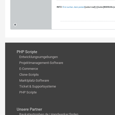
INFO
:
Erst suchen, dann posten!
[color=red] | [/color]MANUAL(s
PHP Scripte
Entwicklungsumgebungen
Projektmanagement-Software
E-Commerce
Clone-Scripts
Marktplatz-Software
Ticket & Supportsysteme
PHP Scripte
Unsere Partner
Baukatastrophen.de | Handwerker finden