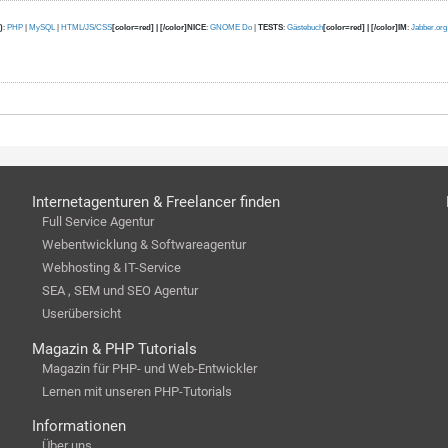
)
:
PHP
|
MySQL
|
HTML/JS/CSS
[color=red] | [/color]NICE
:
GNOME Do
|
TESTS
:
Gästebuch
[color=red] | [/color]IM
:
Jabber.org
Internetagenturen & Freelancer finden
Full Service Agentur
Webentwicklung & Softwareagentur
Webhosting & IT-Service
SEA , SEM und SEO Agentur
Userübersicht
Magazin & PHP Tutorials
Magazin für PHP- und Web-Entwickler
Lernen mit unseren PHP-Tutorials
Informationen
Über uns