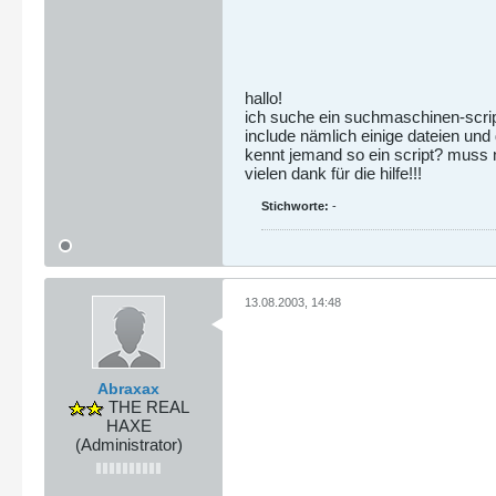
hallo!
ich suche ein suchmaschinen-script
include nämlich einige dateien und
kennt jemand so ein script? muss n
vielen dank für die hilfe!!!
Stichworte:
-
13.08.2003, 14:48
Abraxax
THE REAL
HAXE
(Administrator)