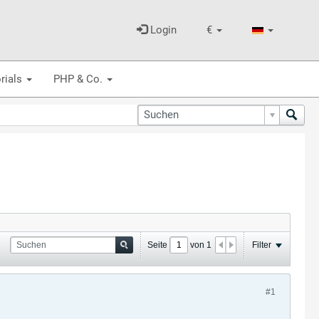
Login
€
rials
PHP & Co.
Seite
von
1
Filter
#1