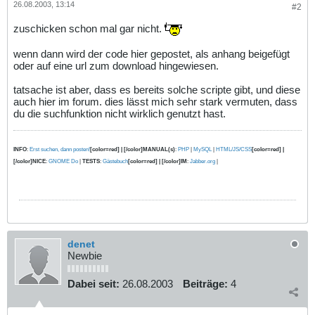
26.08.2003, 13:14
#2
zuschicken schon mal gar nicht.
wenn dann wird der code hier gepostet, als anhang beigefügt
oder auf eine url zum download hingewiesen.
tatsache ist aber, dass es bereits solche scripte gibt, und diese
auch hier im forum. dies lässt mich sehr stark vermuten, dass
du die suchfunktion nicht wirklich genutzt hast.
INFO
:
Erst suchen, dann posten!
[color=red] | [/color]MANUAL(s)
:
PHP
|
MySQL
|
HTML/JS/CSS
[color=red] |
[/color]NICE
:
GNOME Do
|
TESTS
:
Gästebuch
[color=red] | [/color]IM
:
Jabber.org
|
denet
Newbie
Dabei seit:
26.08.2003
Beiträge:
4