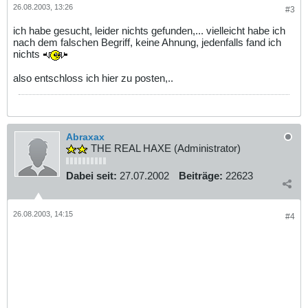
26.08.2003, 13:26
#3
ich habe gesucht, leider nichts gefunden,... vielleicht habe ich
nach dem falschen Begriff, keine Ahnung, jedenfalls fand ich
nichts
also entschloss ich hier zu posten,..
Abraxax
THE REAL HAXE (Administrator)
Dabei seit:
27.07.2002
Beiträge:
22623
26.08.2003, 14:15
#4