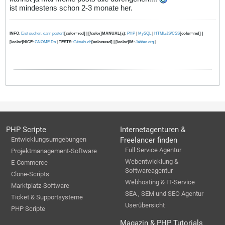
ist mindestens schon 2-3 monate her.
INFO
:
Erst suchen, dann posten!
[color=red] | [/color]MANUAL(s)
:
PHP
|
MySQL
|
HTML/JS/CSS
[color=red] |
[/color]NICE
:
GNOME Do
|
TESTS
:
Gästebuch
[color=red] | [/color]IM
:
Jabber.org
|
PHP Scripte
Internetagenturen &
Entwicklungsumgebungen
Freelancer finden
Full Service Agentur
Projektmanagement-Software
Webentwicklung &
E-Commerce
Softwareagentur
Clone-Scripts
Webhosting & IT-Service
Marktplatz-Software
SEA , SEM und SEO Agentur
Ticket & Supportsysteme
Userübersicht
PHP Scripte
Magazin & PHP Tutorials