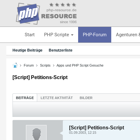
Start
PHP Scripte
PHP-Forum
Agenturen 
Heutige Beiträge
Benutzerliste
Forum
Scripts
Apps und PHP Script Gesuche
[Script] Petitions-Script
BEITRÄGE
LETZTE AKTIVITÄT
BILDER
[Script] Petitions-Script
01.09.2003, 12:15