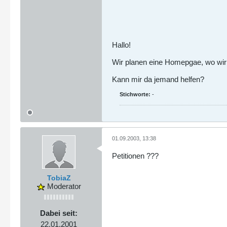
Hallo!
Wir planen eine Homepgae, wo wir mi
Kann mir da jemand helfen?
Stichworte:
-
01.09.2003, 13:38
Petitionen ???
TobiaZ
Moderator
Dabei seit:
22.01.2001