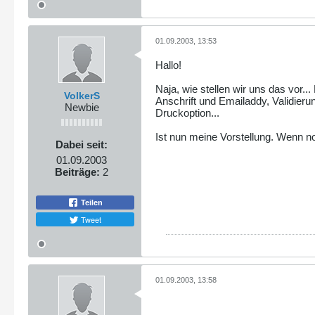
01.09.2003, 13:53
Hallo!
Naja, wie stellen wir uns das vor..
VolkerS
Anschrift und Emailaddy, Validieru
Newbie
Druckoption...
Ist nun meine Vorstellung. Wenn n
Dabei seit:
01.09.2003
Beiträge:
2
Teilen
Tweet
01.09.2003, 13:58