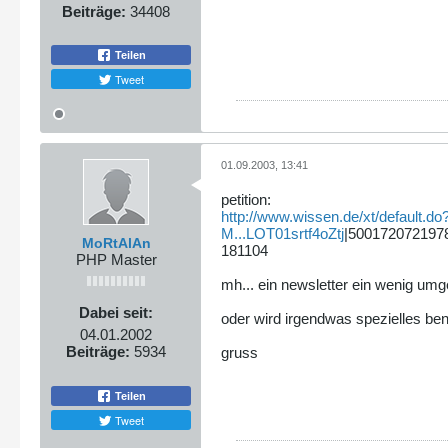
Beiträge:
34408
Teilen
Tweet
01.09.2003, 13:41
petition:
http://www.wissen.de/xt/default.do
M...LOT01srtf4oZtj
|5001720721978
MoRtAlAn
181104
PHP Master
mh... ein newsletter ein wenig umge
Dabei seit:
oder wird irgendwas spezielles benö
04.01.2002
Beiträge:
5934
gruss
Teilen
Tweet