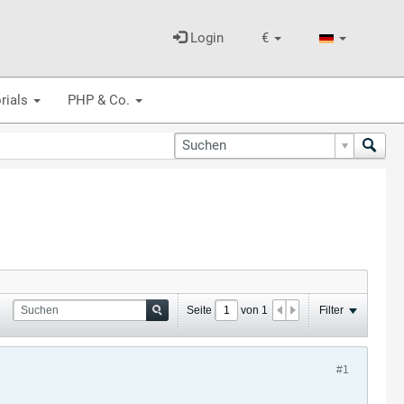
Login
€
rials
PHP & Co.
Seite
von
1
Filter
#1