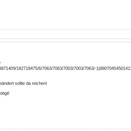
?
871409/182718475/6/7063/7063/7003/7003/7063/-1|88070454501413
ändert sollte da reichen!
tigt!