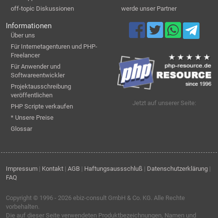
off-topic Diskussionen
werde unser Partner
Informationen
Über uns
Für Internetagenturen und PHP-
Freelancer
Für Anwender und
Softwareentwickler
Projektausschreibung
veröffentlichen
Jetzt auf unserer Seite:
PHP Scripte verkaufen
* Unsere Preise
Glossar
Impressum
|
Kontakt
|
AGB
|
Haftungsaussschluß
|
Datenschutzerklärung
|
FAQ
Copyright © 1996 - 2026
ebiz-consult GmbH & Co. KG
. Alle Rechte
vorbehalten.
Die auf dieser Seite verwendeten Produktbezeichnungen, Namen und