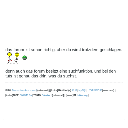
das forum ist schon richtig. aber du wirst trotzdem geschlagen.
denn auch das forum besitzt eine suchfunktion. und bei den
tuts ist genau das drin, was du suchst.
INFO
:
Erst suchen, dann posten!
[color=red] | [/color]MANUAL(s)
:
PHP
|
MySQL
|
HTML/JS/CSS
[color=red] |
[/color]NICE
:
GNOME Do
|
TESTS
:
Gästebuch
[color=red] | [/color]IM
:
Jabber.org
|