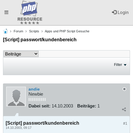
Toggle
Login
Forum
Scripts
Apps und PHP Script Gesuche
navigation
[Script] passwort/kundenbereich
Filter
andie
Newbie
Dabei seit:
14.10.2003
Beiträge:
1
[Script] passwort/kundenbereich
#1
14.10.2003, 09:17