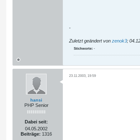
-
Zuletzt geändert von
zenok3
;
04.1
Stichworte:
-
23.11.2003, 19:59
hansi
PHP Senior
Dabei seit:
04.05.2002
Beiträge:
1316