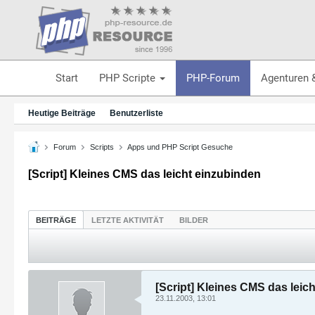
Start
PHP Scripte
PHP-Forum
Agenturen 
Heutige Beiträge
Benutzerliste
Forum
Scripts
Apps und PHP Script Gesuche
[Script] Kleines CMS das leicht einzubinden
BEITRÄGE
LETZTE AKTIVITÄT
BILDER
[Script] Kleines CMS das leic
23.11.2003, 13:01