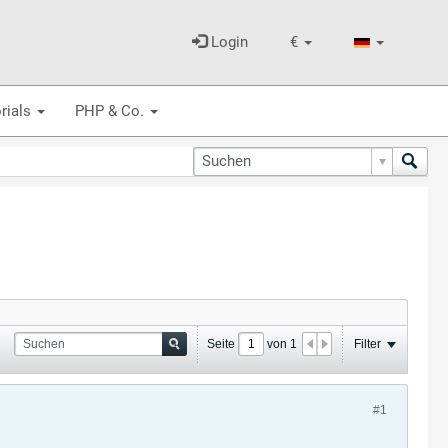
Login
€
rials
PHP & Co.
Seite
von
1
Filter
#1