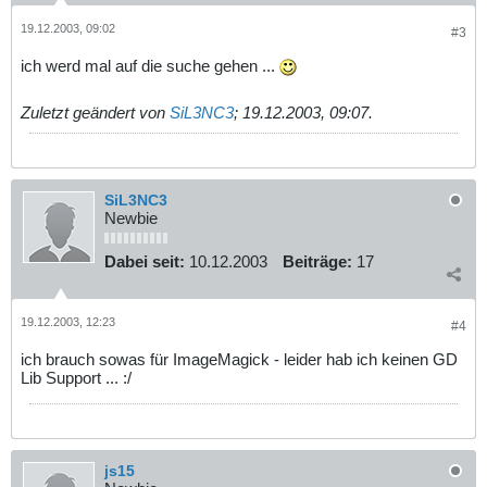
19.12.2003, 09:02
#3
ich werd mal auf die suche gehen ...
Zuletzt geändert von
SiL3NC3
;
19.12.2003, 09:07
.
SiL3NC3
Newbie
Dabei seit:
10.12.2003
Beiträge:
17
19.12.2003, 12:23
#4
ich brauch sowas für ImageMagick - leider hab ich keinen GD
Lib Support ... :/
js15