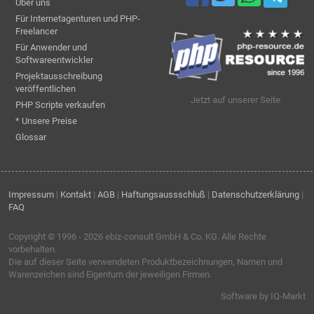
Über uns
Für Internetagenturen und PHP-
Freelancer
Für Anwender und
Softwareentwickler
Projektausschreibung
veröffentlichen
Jetzt auf unserer Seite:
PHP Scripte verkaufen
* Unsere Preise
Glossar
Impressum
|
Kontakt
|
AGB
|
Haftungsaussschluß
|
Datenschutzerklärung
|
FAQ
Copyright © 1996 - 2026
ebiz-consult GmbH & Co. KG
. Alle Rechte
vorbehalten.
Die auf dieser Seite verwendeten Produktbezeichnungen, Namen und
Warenzeichen sind Eigentum der jeweiligen Firmen.
Software by IQ-Markt