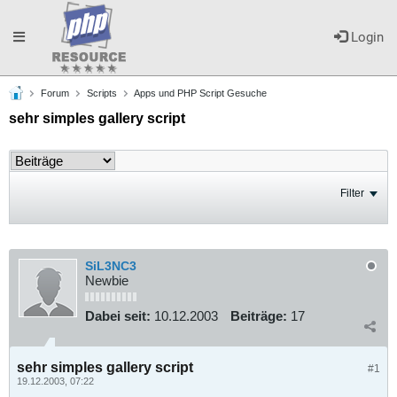
Toggle
Login
Forum
Scripts
Apps und PHP Script Gesuche
navigation
sehr simples gallery script
Filter
SiL3NC3
Newbie
Dabei seit:
10.12.2003
Beiträge:
17
sehr simples gallery script
#1
19.12.2003, 07:22