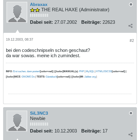
Abraxax
THE REAL HAXE (Administrator)
Dabei seit:
27.07.2002
Beiträge:
22623
19.12.2003, 08:37
#2
bei den codeschnipseln schon geschaut?
da war sowas. meine ich zumindest.
INFO
:
Erst suchen, dann posten!
[color=red] | [/color]MANUAL(s)
:
PHP
|
MySQL
|
HTML/JS/CSS
[color=red] |
[/color]NICE
:
GNOME Do
|
TESTS
:
Gästebuch
[color=red] | [/color]IM
:
Jabber.org
|
SiL3NC3
Newbie
Dabei seit:
10.12.2003
Beiträge:
17