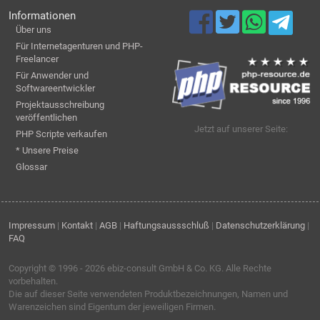
Informationen
Über uns
Für Internetagenturen und PHP-
Freelancer
Für Anwender und
Softwareentwickler
Projektausschreibung
veröffentlichen
Jetzt auf unserer Seite:
PHP Scripte verkaufen
* Unsere Preise
Glossar
Impressum
|
Kontakt
|
AGB
|
Haftungsaussschluß
|
Datenschutzerklärung
|
FAQ
Copyright © 1996 - 2026
ebiz-consult GmbH & Co. KG
. Alle Rechte
vorbehalten.
Die auf dieser Seite verwendeten Produktbezeichnungen, Namen und
Warenzeichen sind Eigentum der jeweiligen Firmen.