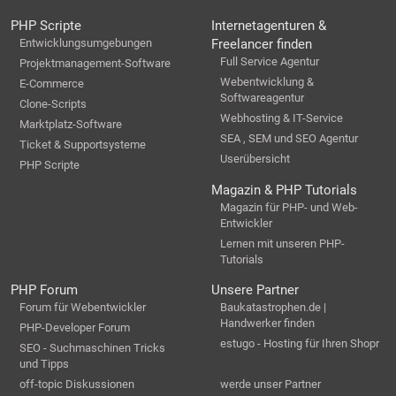
PHP Scripte
Internetagenturen &
Entwicklungsumgebungen
Freelancer finden
Full Service Agentur
Projektmanagement-Software
Webentwicklung &
E-Commerce
Softwareagentur
Clone-Scripts
Webhosting & IT-Service
Marktplatz-Software
SEA , SEM und SEO Agentur
Ticket & Supportsysteme
Userübersicht
PHP Scripte
Magazin & PHP Tutorials
Magazin für PHP- und Web-
Entwickler
Lernen mit unseren PHP-
Tutorials
PHP Forum
Unsere Partner
Forum für Webentwickler
Baukatastrophen.de |
Handwerker finden
PHP-Developer Forum
estugo - Hosting für Ihren Shopr
SEO - Suchmaschinen Tricks
und Tipps
off-topic Diskussionen
werde unser Partner