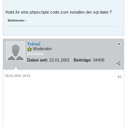
Habt ihr eine phpscripte code zum installen der sql datei ?
Stichworte:
-
TobiaZ
Moderator
Dabei seit:
22.01.2001
Beiträge:
34408
06.01.2004, 18:33
#2