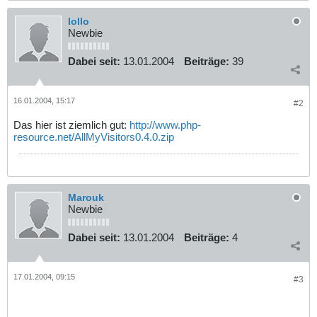
lollo
Newbie
Dabei seit:
13.01.2004
Beiträge:
39
16.01.2004, 15:17
#2
Das hier ist ziemlich gut:
http://www.php-
resource.net/AllMyVisitors0.4.0.zip
Marouk
Newbie
Dabei seit:
13.01.2004
Beiträge:
4
17.01.2004, 09:15
#3