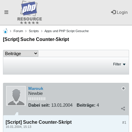
Toggle
Login
Forum
Scripts
Apps und PHP Script Gesuche
navigation
[Script] Suche Counter-Skript
Filter
Marouk
Newbie
Dabei seit:
13.01.2004
Beiträge:
4
[Script] Suche Counter-Skript
#1
16.01.2004, 15:13