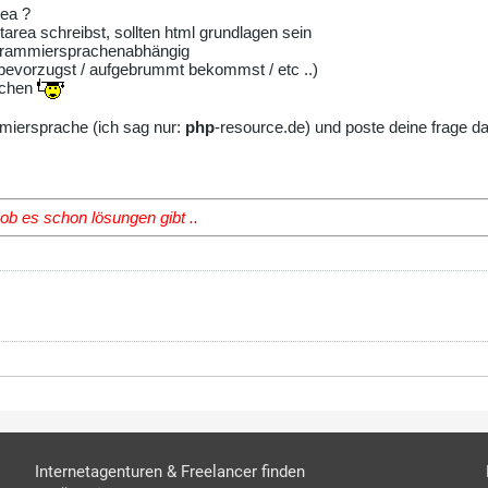
rea ?
xtarea schreibst, sollten html grundlagen sein
programmiersprachenabhängig
/ bevorzugst / aufgebrummt bekommst / etc ..)
uchen
ammiersprache (ich sag nur:
php
-resource.de) und poste deine frage d
ob es schon lösungen gibt ..
Internetagenturen & Freelancer finden