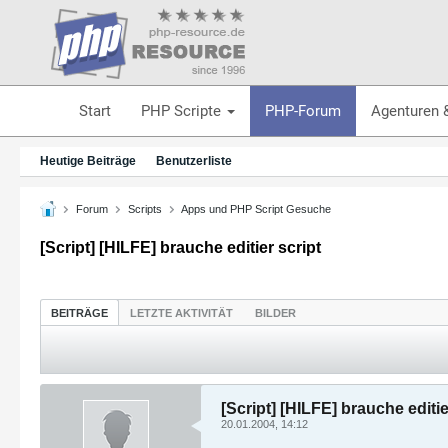
Start
PHP Scripte
PHP-Forum
Agenturen 
Heutige Beiträge
Benutzerliste
Forum
Scripts
Apps und PHP Script Gesuche
[Script] [HILFE] brauche editier script
BEITRÄGE
LETZTE AKTIVITÄT
BILDER
[Script] [HILFE] brauche editie
20.01.2004, 14:12