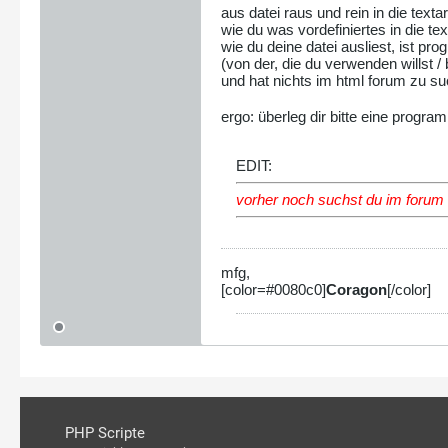
aus datei raus und rein in die texta
wie du was vordefiniertes in die te
wie du deine datei ausliest, ist 
(von der, die du verwenden willst 
und hat nichts im html forum zu s
ergo: überleg dir bitte eine progr
EDIT:
vorher noch suchst du im forum 
mfg,
[color=#0080c0]
Coragon
[/color]
PHP Scripte