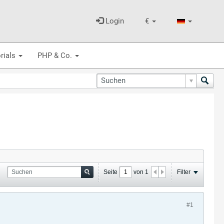
Login
€
rials
PHP & Co.
Seite
von
1
Filter
#1