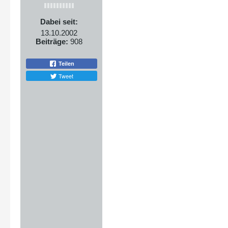
Dabei seit:
13.10.2002
Beiträge:
908
Teilen
Tweet