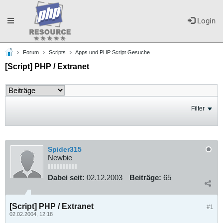
Toggle
Login
Forum
Scripts
Apps und PHP Script Gesuche
navigation
[Script] PHP / Extranet
Filter
Spider315
Newbie
Dabei seit:
02.12.2003
Beiträge:
65
[Script] PHP / Extranet
#1
02.02.2004, 12:18