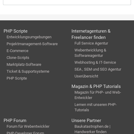
PHP Scripte
Internetagenturen &
Entwicklungsumgebungen
Freelancer finden
Full Service Agentur
Projektmanagement-Software
Webentwicklung &
E-Commerce
Softwareagentur
Clone-Scripts
Webhosting & IT-Service
Marktplatz-Software
SEA , SEM und SEO Agentur
Ticket & Supportsysteme
Userübersicht
PHP Scripte
Magazin & PHP Tutorials
Magazin für PHP- und Web-
Entwickler
Lernen mit unseren PHP-
Tutorials
PHP Forum
Unsere Partner
Forum für Webentwickler
Baukatastrophen.de |
Handwerker finden
PHP-Developer Forum