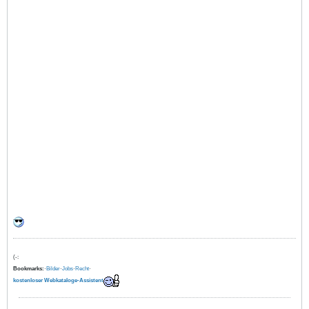
(-:
Bookmarks:
·
Bilder
·
Jobs
·
Recht
·
kostenloser Webkataloge-Assistent