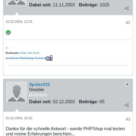
Dabei seit:
11.11.2003
Beiträge:
1025
02.02.2004, 12:24
#2
(-:
Bookmarks:
·
Bilder
·
Jobs
·
Recht
·
kostenloser Webkataloge-Assistent
Spider315
Newbie
Dabei seit:
02.12.2003
Beiträge:
65
02.02.2004, 16:30
#3
Danke für die schnelle Antwort - werde PHPShop mal testen
und meine Erfahrungen berichten...