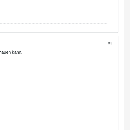
#3
chauen kann.