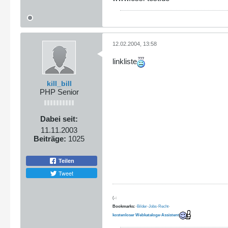
12.02.2004, 13:58
linkliste
kill_bill
PHP Senior
Dabei seit:
11.11.2003
Beiträge:
1025
Teilen
Tweet
(-:
Bookmarks:
·
Bilder
·
Jobs
·
Recht
·
kostenloser Webkataloge-Assistent