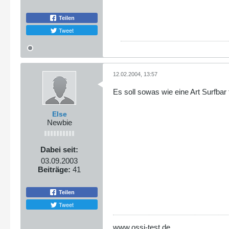
Teilen
Tweet
12.02.2004, 13:57
Es soll sowas wie eine Art Surfba
Else
Newbie
Dabei seit:
03.09.2003
Beiträge:
41
Teilen
Tweet
www.ossi-test.de