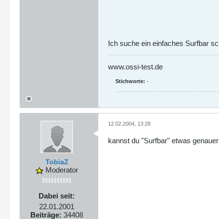
Ich suche ein einfaches Surfbar sc
www.ossi-test.de
Stichworte:
-
12.02.2004, 13:28
kannst du "Surfbar" etwas genauer
TobiaZ
Moderator
Dabei seit:
22.01.2001
Beiträge:
34408