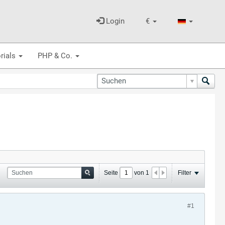
Login
€
rials
PHP & Co.
Seite
von
1
Filter
#1