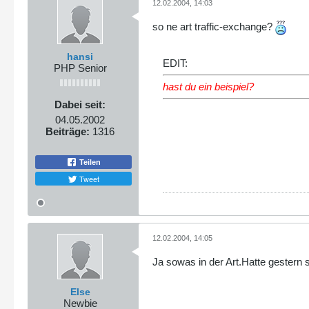
12.02.2004, 14:03
so ne art traffic-exchange?
hansi
EDIT:
PHP Senior
hast du ein beispiel?
Dabei seit:
04.05.2002
Beiträge:
1316
Teilen
Tweet
12.02.2004, 14:05
Ja sowas in der Art.Hatte gestern
Else
Newbie